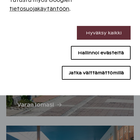
Tutustu myös Googlen
tietosuojakäytäntöön
.
Välttämättömät evästeet
Hyväksy kaikki
Suorituskyvyn evästeet
Hallinnoi evästeitä
Sisällön kohdentamisen evästeet
Tampereen Kehräämö
Mainontaevästeet
Jatka välttämättömillä
Varaa lomasi