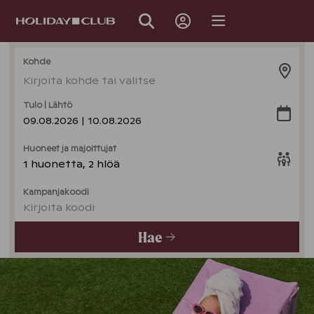
OHITA
SIVUNAVIGOINTI
Kohde
Kirjoita kohde tai valitse
Tulo | Lähtö
09.08.2026 | 10.08.2026
Huoneet ja majoittujat
1 huonetta, 2 hlöä
Kampanjakoodi
Kirjoita koodi
Hae