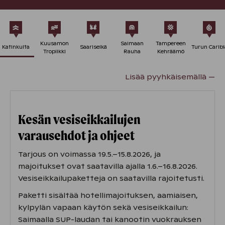
Kuusamon
Saimaan
Tampereen
Katinkulta
Saariselkä
Turun Caribi
Tropiikki
Rauha
Kehräämö
Lisää pyyhkäisemällä —
Kesän vesiseikkailujen
varausehdot ja ohjeet
Tarjous on voimassa 19.5.–15.8.2026, ja
majoitukset ovat saatavilla ajalla 1.6.–16.8.2026.
Vesiseikkailupaketteja on saatavilla rajoitetusti.
Paketti sisältää hotellimajoituksen, aamiaisen,
kylpylän vapaan käytön sekä vesiseikkailun:
Saimaalla SUP-laudan tai kanootin vuokrauksen