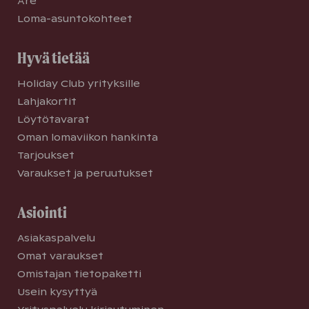
Åre
Loma-asuntokohteet
Hyvä tietää
Holiday Club yrityksille
Lahjakortit
Löytötavarat
Oman lomaviikon hankinta
Tarjoukset
Varaukset ja peruutukset
Asiointi
Asiakaspalvelu
Omat varaukset
Omistajan tietopaketti
Usein kysyttyä