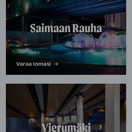
Saimaan Rauha
Varaa lomasi
Vierumäki