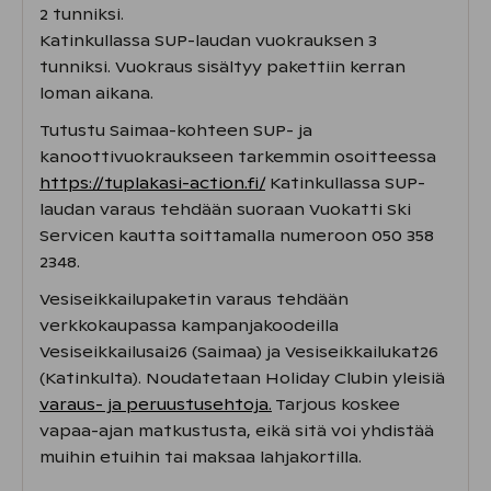
2 tunniksi.
Katinkullassa SUP-laudan vuokrauksen 3
tunniksi. Vuokraus sisältyy pakettiin kerran
loman aikana.
Tutustu Saimaa-kohteen SUP- ja
kanoottivuokraukseen tarkemmin osoitteessa
https://tuplakasi-action.fi/
Katinkullassa SUP-
laudan varaus tehdään suoraan Vuokatti Ski
Servicen kautta soittamalla numeroon 050 358
2348.
Vesiseikkailupaketin varaus tehdään
verkkokaupassa kampanjakoodeilla
Vesiseikkailusai26 (Saimaa) ja Vesiseikkailukat26
(Katinkulta). Noudatetaan Holiday Clubin yleisiä
varaus- ja peruustusehtoja.
Tarjous koskee
vapaa-ajan matkustusta, eikä sitä voi yhdistää
muihin etuihin tai maksaa lahjakortilla.