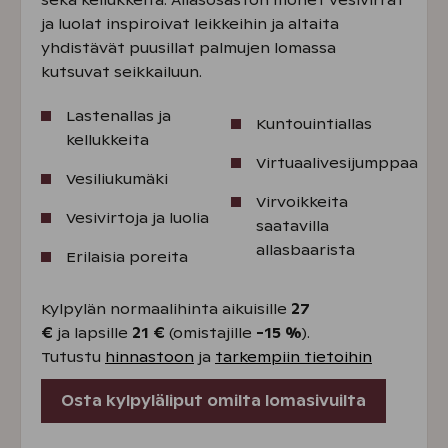
sekä kellukkeita. Allasosaston monet vesivirrat
ja luolat inspiroivat leikkeihin ja altaita
yhdistävät puusillat palmujen lomassa
kutsuvat seikkailuun.
Lastenallas ja
Kuntouintiallas
kellukkeita
Virtuaalivesijumppaa
Vesiliukumäki
Virvoikkeita
Vesivirtoja ja luolia
saatavilla
allasbaarista
Erilaisia poreita
Kylpylän normaalihinta aikuisille
27
€
ja lapsille
21 €
(omistajille
-15 %
).
Tutustu
hinnastoon
ja
tarkempiin tietoihin
Osta kylpyläliput omilta lomasivuilta