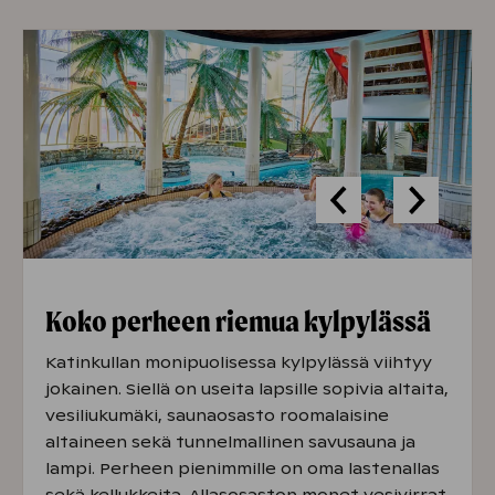
vuoks väliaikaisesti poissa käytöstä.
Koko perheen riemua kylpylässä
Katinkullan monipuolisessa kylpylässä viihtyy
jokainen. Siellä on useita lapsille sopivia altaita,
vesiliukumäki, saunaosasto roomalaisine
altaineen sekä tunnelmallinen savusauna ja
lampi. Perheen pienimmille on oma lastenallas