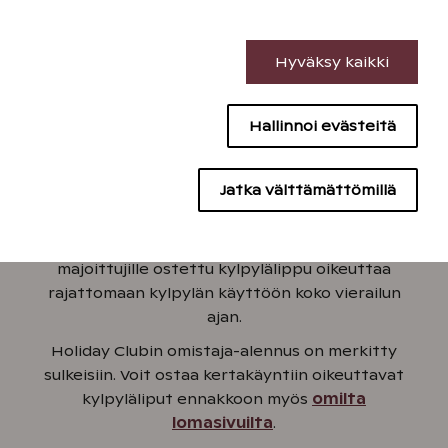
Välttämättömät evästeet
Hoidot
Hyväksy kaikki
Suorituskyvyn evästeet
Hallinnoi evästeitä
Sisällön kohdentamisen evästeet
Kylpylähinnasto
Mainontaevästeet
Jatka välttämättömillä
Kylpylän käyttö on edullisinta, kun ostat liput jo
majoitusvarauksen yhteydessä. Vain
majoitusvarauksen yhteydessä kaikille
majoittujille ostettu kylpylälippu oikeuttaa
rajattomaan kylpylän käyttöön koko vierailun
ajan.
Holiday Clubin omistaja-alennus on merkitty
sulkeisiin. Voit ostaa kertakäyntiin oikeuttavat
kylpyläliput ennakkoon myös
omilta
lomasivuilta
.