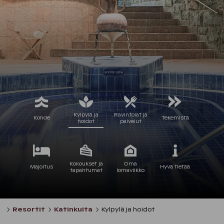
Kylpylä ja
Ravintolat ja
Kohde
Tekemistä
hoidot
palvelut
Kokoukset ja
Oma
Majoitus
Hyvä tietää
tapahtumat
lomaviikko
Resortit
Katinkulta
Kylpylä ja hoidot