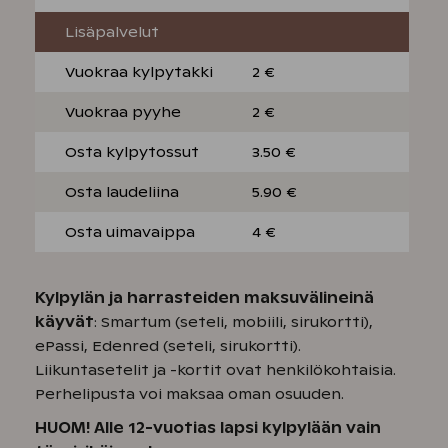
Lisäpalvelut
Vuokraa kylpytakki
2 €
Vuokraa pyyhe
2 €
Osta kylpytossut
3.50 €
Osta laudeliina
5.90 €
Osta uimavaippa
4 €
Kylpylän ja harrasteiden maksuvälineinä
käyvät
: Smartum (seteli, mobiili, sirukortti),
ePassi, Edenred (seteli, sirukortti).
Liikuntasetelit ja -kortit ovat henkilökohtaisia.
Perhelipusta voi maksaa oman osuuden.
HUOM! Alle 12-vuotias lapsi kylpylään vain