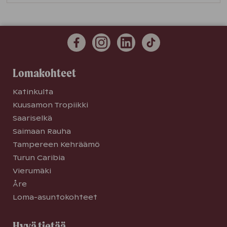
Lomakohteet
Katinkulta
Kuusamon Tropiikki
Saariselkä
Saimaan Rauha
Tampereen Kehräämö
Turun Caribia
Vierumäki
Åre
Loma-asuntokohteet
Hyvä tietää