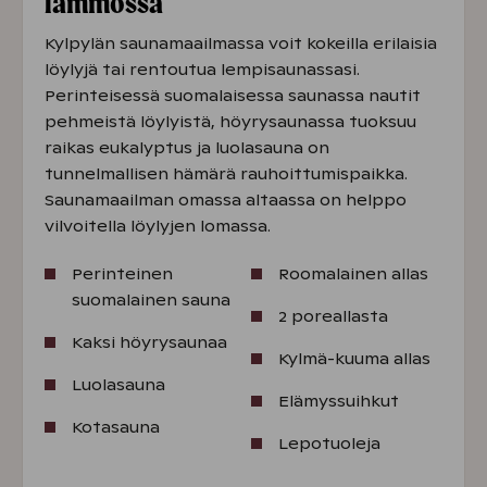
lämmössä
Kylpylän saunamaailmassa voit kokeilla erilaisia
löylyjä tai rentoutua lempisaunassasi.
Perinteisessä suomalaisessa saunassa nautit
pehmeistä löylyistä, höyrysaunassa tuoksuu
raikas eukalyptus ja luolasauna on
tunnelmallisen hämärä rauhoittumispaikka.
Saunamaailman omassa altaassa on helppo
vilvoitella löylyjen lomassa.
Perinteinen
Roomalainen allas
suomalainen sauna
2 poreallasta
Kaksi höyrysaunaa
Kylmä-kuuma allas
Luolasauna
Elämyssuihkut
Kotasauna
Lepotuoleja