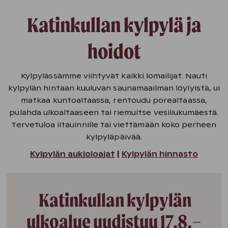
Katinkullan kylpylä ja
hoidot
Kylpylässämme viihtyvät kaikki lomailijat. Nauti
kylpylän hintaan kuuluvan saunamaailman löylyistä, ui
matkaa kuntoaltaassa, rentoudu porealtaassa,
pulahda ulkoaltaaseen tai riemuitse vesiliukumäestä.
Tervetuloa iltauinnille tai viettämään koko perheen
kylpyläpäivää.
Kylpylän aukioloajat
|
Kylpylän hinnasto
Katinkullan kylpylän
ulkoalue uudistuu 17.8.–