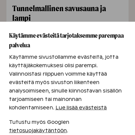
Tunnelmallinen savusauna ja
lampi
Tunnelmoijille ja luonnonvesissä uiskentelijoille
Käytämme evästeitä tarjotaksemme parempaa
on kylpylän pihalla savusauna ja lampi.
palvelua
Savusaunan löylyistä voit siirtyä saunan
terassin paljuihin, kylpylän ulkoaltaaseen tai
Käytämme sivustollamme evästeitä, jotta
pulahtaa saunan terassilta lampeen.
käyttäjäkokemuksesi olisi parempi.
Lammessa on talvisin avanto, joka on auki aina
Valinnoistasi riippuen voimme käyttää
sään salliessa.
evästeitä myös sivuston liikenteen
Huomaathan, että kovat pakkaset voivat
analysoimiseen, sinulle kiinnostavan sisällön
rajoittaa ulkoaltaiden ja -saunojen aukioloa.
tarjoamiseen tai mainonnan
kohdentamiseen.
Lue lisää evästeistä
Tutustu myös Googlen
tietosuojakäytäntöön
.