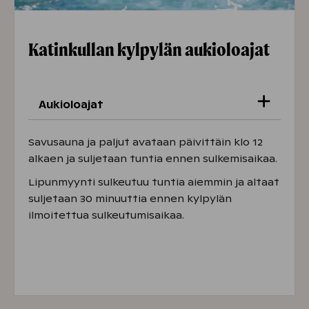
Katinkullan kylpylän aukioloajat
Aukioloajat
Kylpylä on avoinna päivittäin klo 11-21
Savusauna ja paljut avataan päivittäin klo 12
alkaen ja suljetaan tuntia ennen sulkemisaikaa.
Lipunmyynti sulkeutuu tuntia aiemmin ja altaat
16.8. alkaen olemme avoinna su–to klo 11–
suljetaan 30 minuuttia ennen kylpylän
20 ja pe–la klo 11–21.
ilmoitettua sulkeutumisaikaa.
Huomioithan, että Katinkullan kylpylän
ulkoaluetta uudistetaan 17.8.–30.11.2026.
Kylpylä ja kaikki suuret altaat ovat
käytössä normaalisti koko remontin ajan.
Ulko- ja lastenallas ovat uudistustöiden