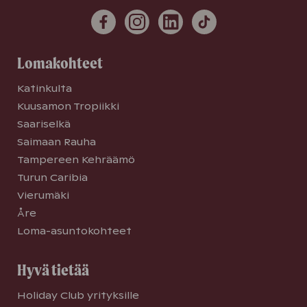
Lomakohteet
Katinkulta
Kuusamon Tropiikki
Saariselkä
Saimaan Rauha
Tampereen Kehräämö
Turun Caribia
Vierumäki
Åre
Loma-asuntokohteet
Hyvä tietää
Holiday Club yrityksille