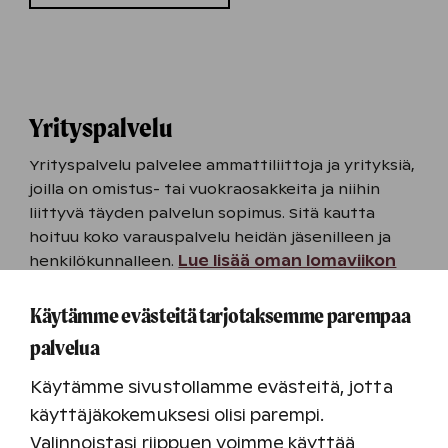
Yrityspalvelu
Yrityspalvelu palvelee ammattiliittoja ja yrityksiä,
joilla on omistus- tai vuokraosakkeita ja niihin
liittyvä täyden palvelun sopimus. Sitä kautta
hoituu koko varauspalvelu heidän jäsenilleen ja
henkilökunnalleen.
Lue lisää oman lomaviikon
omistamisesta
Käytämme evästeitä tarjotaksemme parempaa
Kirjaudu
palvelua
Käytämme sivustollamme evästeitä, jotta
käyttäjäkokemuksesi olisi parempi.
Valinnoistasi riippuen voimme käyttää