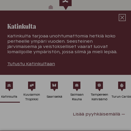
Katinkulta
Katinkulta tarjoaa unohtumattomia hetkiä koko
perheelle ympäri vuoden. Seesteinen
järvimaisema ja veistokselliset vaarat luovat
lomailijoille ympäristön, jossa silmä ja mieli lepää.
Tutustu Katinkultaan
Kuusamon
Saimaan
Tampereen
Katinkulta
Saariselkä
Turun Caribi
Tropiikki
Rauha
Kehräämö
Lisää pyyhkäisemällä —