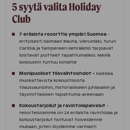
5 syytä valita Holiday
Club
7 erilaista resorttia ympäri Suomea
-
erityisesti Saimaan Rauha, Vierumäki, Turun
Caribia ja Tampereen Kehräämö tarjoavat
loistavat puitteet tapahtumallesi. Meillä
kokouskin tuntuu lomalta!
Monipuoliset tilavaihtoehdot -
kaikkea
muokattavista kokoustiloista
tilaussaunoihin, historialliseen juhlasaliin ja
täysmittaiseen tapahtuma-areenaan
Kokoustarjoilut ja ravintolapalvelut
-
resorteissamme on 24 erilaista ravintolaa ja
kokoustarjoilut hoituvat toiveidenne
mukaan, joten löydämme varmasti