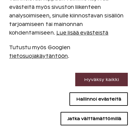
Hansel
evästeitä myös sivuston liikenteen
analysoimiseen, sinulle kiinnostavan sisällön
Holiday Club on Hanselin puitesopimustoimittaja
tarjoamiseen tai mainonnan
ja tarjoaa Hansel-asiakkaille sopimushinnat
kohdentamiseen.
Lue lisää evästeistä
työmajoituksiin. Majoitussopimuksessa on mukana
kuusi kylpylähotellia hyvillä paikoilla.
Tutustu myös Googlen
Lue lisää
tietosuojakäytäntöön
.
Välttämättömät evästeet
Hyväksy kaikki
Suorituskyvyn evästeet
Matkatoimistot
Hallinnoi evästeitä
Sisällön kohdentamisen evästeet
Matkatoimistot voivat tehdä varauksia oman
Mainontaevästeet
varausportaalin kautta omilla tunnuksillaan.
Jatka välttämättömillä
Siirry varausportaaliin