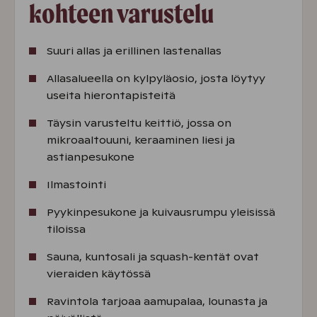
kohteen varustelu
Suuri allas ja erillinen lastenallas
Allasalueella on kylpyläosio, josta löytyy
useita hierontapisteitä
Täysin varusteltu keittiö, jossa on
mikroaaltouuni, keraaminen liesi ja
astianpesukone
Ilmastointi
Pyykinpesukone ja kuivausrumpu yleisissä
tiloissa
Sauna, kuntosali ja squash-kentät ovat
vieraiden käytössä
Ravintola tarjoaa aamupalaa, lounasta ja