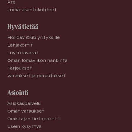
Åre
Loma-asuntokohteet
Hyvä tietää
Holiday Club yrityksille
Lahjakortit
Löytötavarat
Oman lomaviikon hankinta
Tarjoukset
Varaukset ja peruutukset
Asiointi
Asiakaspalvelu
Omat varaukset
Omistajan tietopaketti
Usein kysyttyä