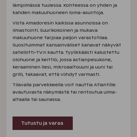
lämpimässä tuulessa. Kohteessa on yhden ja
kahden makuuhuoneen loma-asuntoja.
Vista Amadoresin kaikissa asunnoissa on
ilmastointi. Suurikokoinen ja mukava
makuuhuone tarjoaa paljon varastotilaa.
Suosituimmat kansainväliset kanavat näkyvät
satelliitti-TV:n kautta. Tyylikkäästi kalustettu
olohuone ja keittiö, jossa astianpesukone,
keraaminen liesi, mikroaaltouuni ja uuni tai
grilli, takaavat, että viihdyt varmasti.
Tilavalla parvekkeella voit nauttia Atlantille
avautuvasta näkymästä tai rentoutua uima-
altaalla tai saunassa.
Tutustu ja varaa