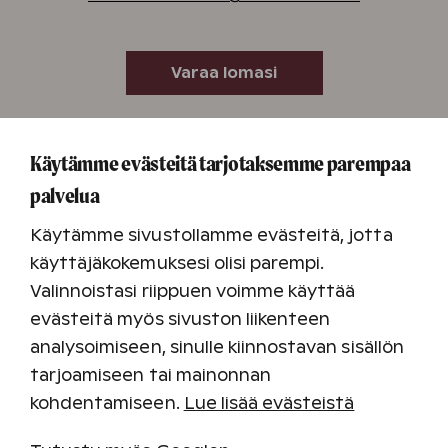
Varaa lomasi
Kohteen yhteystiedot
Käytämme evästeitä tarjotaksemme parempaa
Tel. +34 928 153 776
palvelua
reservations@hccanarias.com
Käytämme sivustollamme evästeitä, jotta
Pääset Vista Amadoresiin autolla lentokentältä
käyttäjäkokemuksesi olisi parempi.
noin puolessa tunnissa. Jos haluat,
Valinnoistasi riippuen voimme käyttää
lomaklubimme reservations@hccanarias.com voi
järjestää matkasi lentokentältä ja sinne takaisin.
evästeitä myös sivuston liikenteen
analysoimiseen, sinulle kiinnostavan sisällön
tarjoamiseen tai mainonnan
kohdentamiseen.
Lue lisää evästeistä