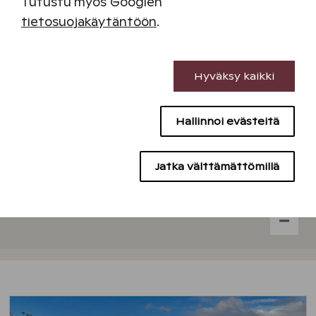
Tutustu myös Googlen
tietosuojakäytäntöön
.
Välttämättömät evästeet
Hyväksy kaikki
Suorituskyvyn evästeet
Hallinnoi evästeitä
Sisällön kohdentamisen evästeet
Mainontaevästeet
Jatka välttämättömillä