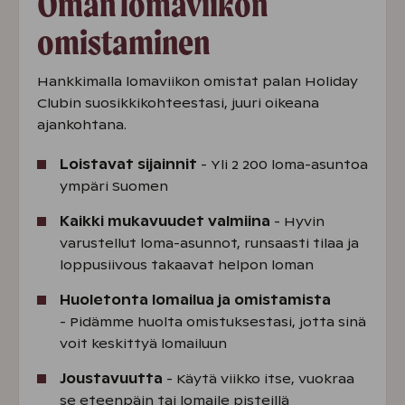
Oman lomaviikon
omistaminen
Hankkimalla lomaviikon omistat palan Holiday
Clubin suosikkikohteestasi, juuri oikeana
ajankohtana.
Loistavat sijainnit
- Yli 2 200 loma-asuntoa
ympäri Suomen
Kaikki mukavuudet valmiina
- Hyvin
varustellut loma-asunnot, runsaasti tilaa ja
loppusiivous takaavat helpon loman
Huoletonta lomailua ja omistamista
- Pidämme huolta omistuksestasi, jotta sinä
voit keskittyä lomailuun
Joustavuutta
- Käytä viikko itse, vuokraa
se eteenpäin tai lomaile pisteillä