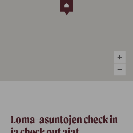
Loma-asuntojen check in
ja check out ajat