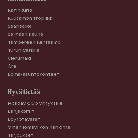
Katinkulta
Kuusamon Tropiikki
Saariselkä
Saimaan Rauha
Tampereen Kehräämö
Turun Caribia
Vierumäki
Åre
Loma-asuntokohteet
Hyvä tietää
Holiday Club yrityksille
Lahjakortit
Löytötavarat
Oman lomaviikon hankinta
Tarjoukset