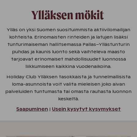
Ylläksen mökit
Ylläs on yksi Suomen suosituimmista aktiivilomailijan
kohteista. Erinomaisten rinteiden ja latujen lisäksi
tunturimaiseman hallitsemassa Pallas–Yllästunturin
puhdas ja kaunis luonto sekä vaihteleva maasto
tarjoavat erinomaiset mahdollisuudet luonnossa
liikkumiseen kaikkina vuodenaikoina.
Holiday Club Ylläksen tasokkaista ja tunnelmallisista
loma-asunnoista voit valita mieleisen joko aivan
palveluiden tuntumasta tai omasta rauhasta luonnon
keskeltä.
Saapuminen
|
Usein kysytyt kysymykset