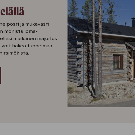
elällä
 helposti ja mukavasti
in monista loma-
ellesi mieluinen majoitus
sa voit hakea tunnelmaa
hirsimökistä.