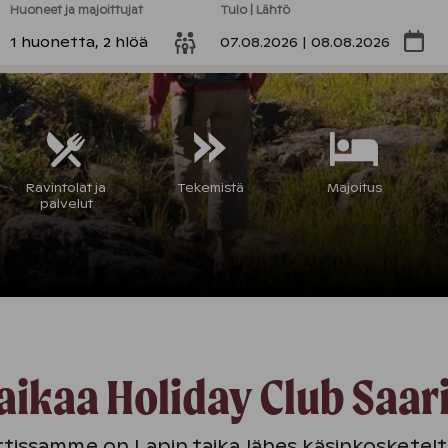
Huoneet ja majoittujat
Tulo | Lähtö
1 huonetta, 2 hlöä
07.08.2026 | 08.08.2026
Ravintolat ja
Tekemistä
Majoitus
palvelut
in taikaa Holiday Club Saa
rtissamme on Lapin taika lähes käsinkosketelta