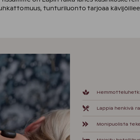
uhkattomuus, tunturiluonto tarjoaa kävijöille
Hemmotteluhetkiä
Lappia henkivä ra
Monipuolista tek