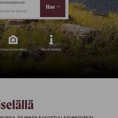
Kampanjakoodi
Hae
Kirjoita koodi
Oma lomaviikko
Hyvä tietää
riselällä
vissa. Alueella korostuu kiireisinäkin