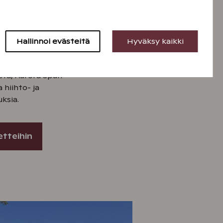
ua
ijaitsee aivan Urho Kekkosen
ressä, monipuolisten
Hallinnoi evästeitä
Hyväksy kaikki
ttyvillä. Saariselän kylpylän
 paljon muuta kivaa tekemistä
usta, Aurora Span
 hiihto- ja
ksia.
etteihin