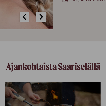
Majoitu hotellihu
Ajankohtaista Saariselällä