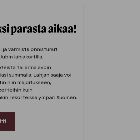
si parasta aikaa!
i ja varmista onnistunut
lubin lahjakortilla.
eteista tai anna avoin
lasi summalla. Lahjan saaja voi
in niin majoitukseen,
eetteihin kuin
kin resorteissa ympäri Suomen.
tti