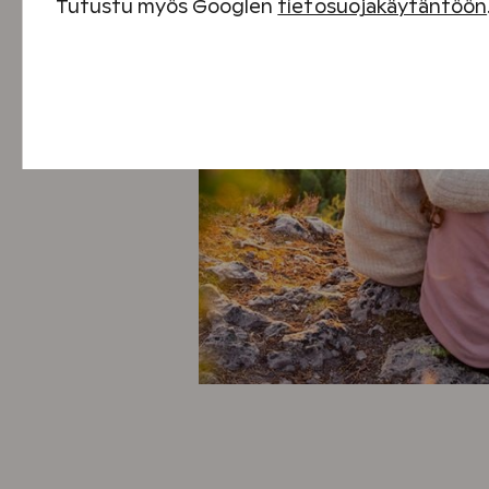
Tutustu myös Googlen
tietosuojakäytäntöön
Välttämättömät evästeet
Suorituskyvyn evästeet
Sisällön kohdentamisen evästeet
Mainontaevästeet