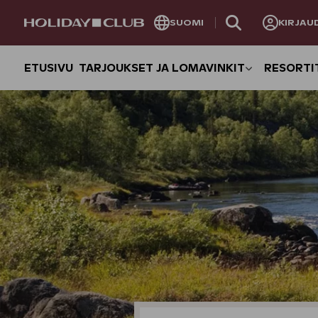
OHITA
SUOMI
KIRJAU
SIVUNAVIGOINTI
ETUSIVU
TARJOUKSET JA LOMAVINKIT
RESORTI