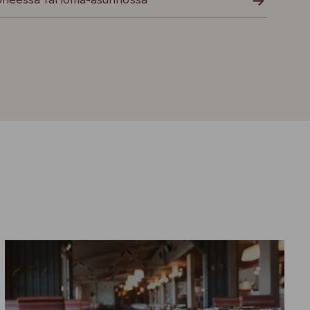
oneessa tai loma-asunnossa