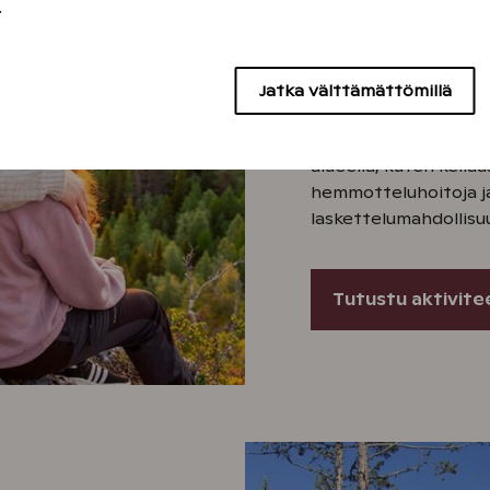
hemmottel
.
Saariselän resortti s
kansallispuiston vie
Jatka välttämättömillä
ulkoilumaastojen lähe
ollessa kiinni löydät
alueella, kuten keila
hemmotteluhoitoja ja
laskettelumahdollisuu
Tutustu aktivite