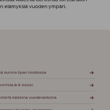
en elämyksiä vuoden ympäri.
 Aurora Span hoidoissa
vintola & R-kioski
emistä kaikkina vuodenaikoina