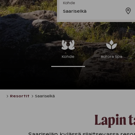
Kohde
Saariselkä
Kohde
Aurora Spa
Resortit
Saariselkä
​​​​​Lap
Saariselän kylässä sijaitsevassa reso