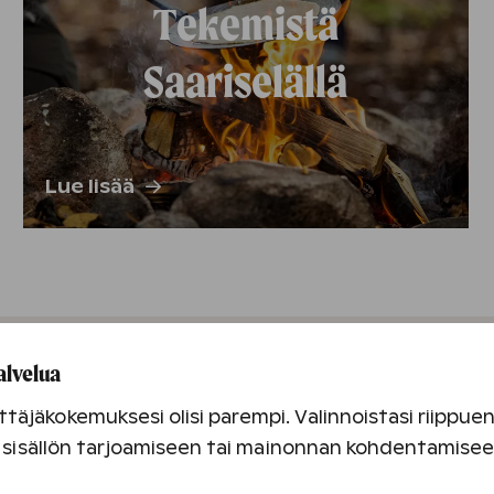
Tekemistä
Saariselällä
Lue lisää
alvelua
täjäkokemuksesi olisi parempi. Valinnoistasi riippu
an sisällön tarjoamiseen tai mainonnan kohdentamise
Aktiviteette