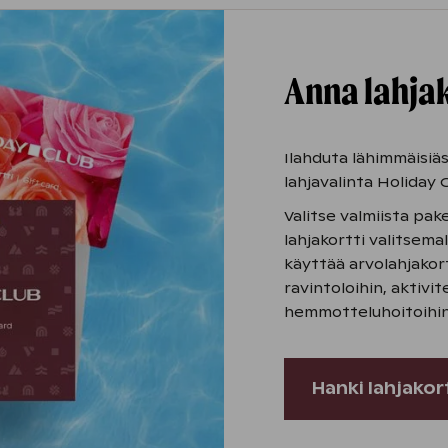
Anna lahjak
Ilahduta lähimmäisiäs
lahjavalinta Holiday C
Valitse valmiista pak
lahjakortti valitsemal
käyttää arvolahjakort
ravintoloihin, aktivit
hemmotteluhoitoihin
Hanki lahjakor