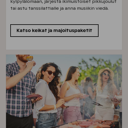
kylpylälomaan, järjestä ikimuistoiset pikkujoulut
tai astu tanssilattialle ja anna musiikin viedä.
Katso keikat ja majoituspaketit