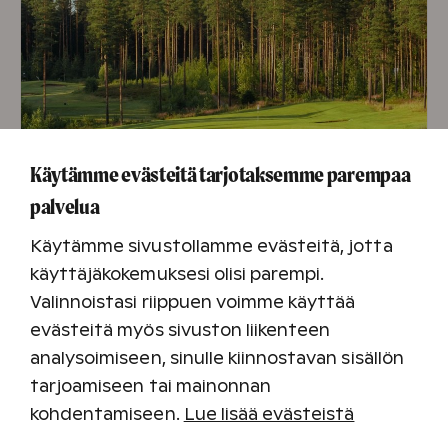
Pidätämme oikeudet muutoksiin.
Käytämme evästeitä tarjotaksemme parempaa
palvelua
Käytämme sivustollamme evästeitä, jotta
käyttäjäkokemuksesi olisi parempi.
Koko perheen futisgolf
Valinnoistasi riippuen voimme käyttää
Futisgolf on kivaa tekemistä kaikenikäisille ja
evästeitä myös sivuston liikenteen
siihen et tarvitse green cardia.
analysoimiseen, sinulle kiinnostavan sisällön
Futisgolfin kuuden väylän radan löydät Saimaan
tarjoamiseen tai mainonnan
golfkentän yhteydestä.
kohdentamiseen.
Lue lisää evästeistä
Futisgolfin ideana on saada jalkapallo noin 70