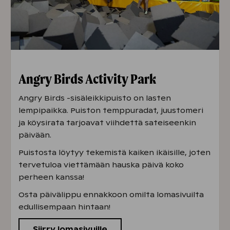
Angry Birds Activity Park
Angry Birds -sisäleikkipuisto on lasten
lempipaikka. Puiston temppuradat, juustomeri
ja köysirata tarjoavat viihdettä sateiseenkin
päivään.
Puistosta löytyy tekemistä kaiken ikäisille, joten
tervetuloa viettämään hauska päivä koko
perheen kanssa!
Osta päivälippu ennakkoon omilta lomasivuilta
edullisempaan hintaan!
Siirry lomasivuille