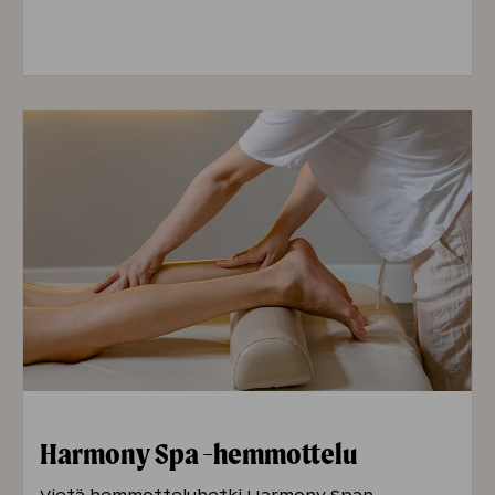
Tennis
21 €
(Omistajat -15 %)
Padel
25 €
(Omistajat -15 %)
Mailavuokraus aikuinen
4 €
Mailavuokraus lapsi
2 €
Harmony Spa -hemmottelu
Vietä hemmotteluhetki Harmony Span