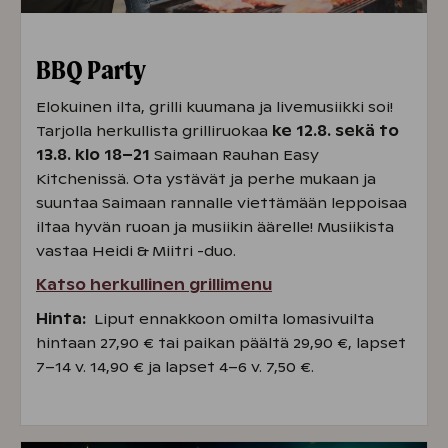
BBQ Party
Elokuinen ilta, grilli kuumana ja livemusiikki soi!
Tarjolla herkullista grilliruokaa
ke
12.8. sekä to
13.8. klo 18–21
Saimaan Rauhan Easy
Kitchenissä. Ota ystävät ja perhe mukaan ja
suuntaa Saimaan rannalle viettämään leppoisaa
iltaa hyvän ruoan ja musiikin äärelle! Musiikista
vastaa Heidi & Miitri -duo.
Katso herkullinen grillimenu
Hinta:
Liput ennakkoon omilta lomasivuilta
hintaan 27,90 € tai paikan päältä 29,90 €, lapset
7–14 v. 14,90 € ja lapset 4–6 v. 7,50 €.