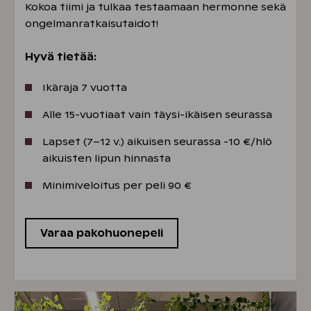
Kokoa tiimi ja tulkaa testaamaan hermonne sekä
ongelmanratkaisutaidot!
Hyvä tietää:
Ikäraja 7 vuotta
Alle 15-vuotiaat vain täysi-ikäisen seurassa
Lapset (7–12 v.) aikuisen seurassa -10 €/hlö
aikuisten lipun hinnasta
Minimiveloitus per peli 90 €
Varaa pakohuonepeli