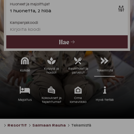
Huoneet ja majoittujat
1 huonetta, 2 hlöä
Kampanjakoodi
Kirjoita koodi
Hae
Kylpylä ja
Ravintolat ja
Kohde
Tekemistä
hoidot
palvelut
Kokoukset ja
Oma
Majoitus
Hyvä tietää
tapahtumat
lomaviikko
Resortit
Saimaan Rauha
Tekemistä