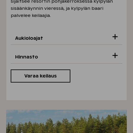
sijaitsee resortin pohjakerroksessa kylpylän
sisäänkäynnin vieressä, ja kylpylän baari
palvelee keilaajia.
Aukioloajat
Aukioloajat 2.8. saakka
Hinnasto
Ma–su klo 10–21
Varaa keilaus
29 €/rata/tunti, joka päivä klo 16
Aukioloajat 3.8. alkaen
mennessä päättyvät vuorot (Omistajat
-15 %)
Ma-to 12-20
39 €/rata/tunti, joka päivä klo 16 jälkeen
Pe 12-21
päättyvät vuorot (Omistajat -15 %)
La 10-21
Su 10-18