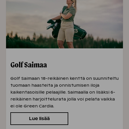
Lapset 0–3 v. ja eläkeläiset pääsevät
puistoon ilmaiseksi maksavan henkilön
seurassa.
Golf Saimaa
Golf Saimaan 18-reikäinen kenttä on suunniteltu
tuomaan haasteita ja onnistumisen iloja
kaikentasoisille pelaajille. Saimaalla on lisäksi 6-
reikäinen harjoittelurata jolla voi pelata vaikka
ei ole Green Cardia.
Lue lisää