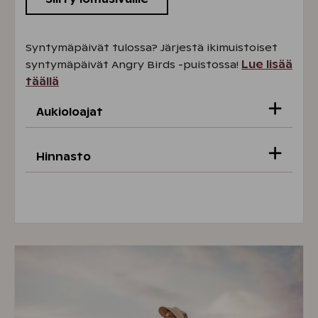
Syntymäpäivät tulossa? Järjestä ikimuistoiset
syntymäpäivät Angry Birds -puistossa!
Lue lisää
täällä
Aukioloajat
Hinnasto
Ti ja la klo 11-15
Ke 12.–la 15.8. avoinna klo 11–15
Päivälippu
20 €
(Omistajat -15 %)
Pidätämme oikeudet muutoksiin.
Porukkalippu (4 hlö)
60 €
(Omistajat -15
%)
, lisählö
10 €
Ryhmälippu
10 €/hlö
(väh. 10 hlö)