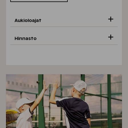
Aukioloajat
Hinnasto
Ma–su klo 6–23
Kertakäynti
6 €
(Omistajat -15 %)
2 pv kortti
10 €
(Omistajat -15 %)
7 pv kortti
19,90 €
(Omistajat -15 %)
Kuukausikortti
34,90 €
(Omistajat -15 %)