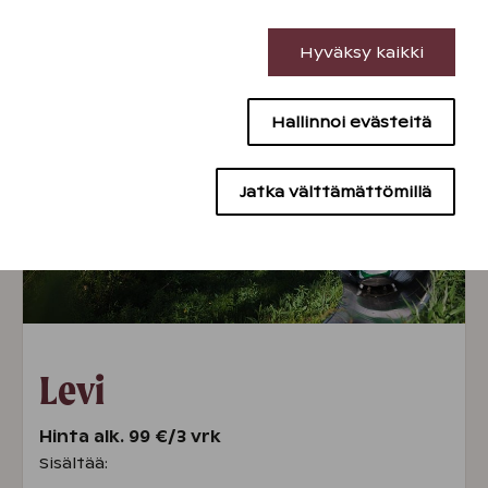
Välttämättömät evästeet
Hyväksy kaikki
Katso myös elämyspaketit
Suorituskyvyn evästeet
Hallinnoi evästeitä
Sisällön kohdentamisen evästeet
Mainontaevästeet
Jatka välttämättömillä
Levi
Hinta alk. 99 €/3 vrk
Sisältää: