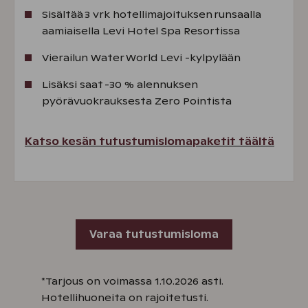
Sisältää 3 vrk hotellimajoituksen runsaalla
aamiaisella Levi Hotel Spa Resortissa
Vierailun Water World Levi -kylpylään
Lisäksi saat -30 % alennuksen
pyörävuokrauksesta Zero Pointista
Katso kesän tutustumislomapaketit täältä
Varaa tutustumisloma
*Tarjous on voimassa 1.10.2026 asti.
Hotellihuoneita on rajoitetusti.