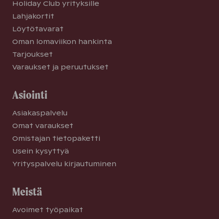
Holiday Club yrityksille
Lahjakortit
Löytötavarat
Oman lomaviikon hankinta
Tarjoukset
Varaukset ja peruutukset
Asiointi
Asiakaspalvelu
Omat varaukset
Omistajan tietopaketti
Usein kysyttyä
Yrityspalvelu kirjautuminen
Meistä
Avoimet työpaikat