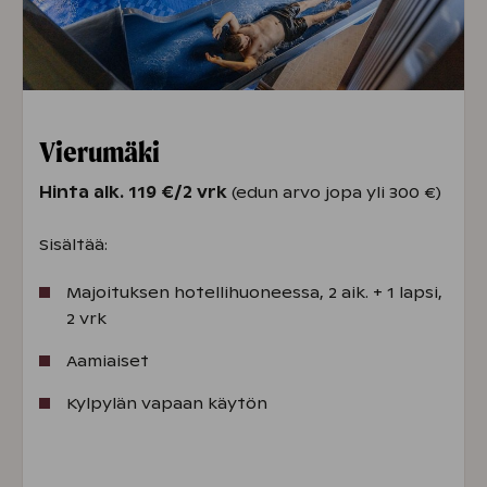
viimeisen viiden vuoden aikana (tämä ei
koske omistajia).
Loman maksaminen
Tutustumisloma maksetaan
kokonaisuudessaan varauksen yhteydessä.
Lahjakortilla maksaminen ei valitettavasti
Vierumäki
ole mahdollista. On myös hyvä huomata,
Hinta alk. 119 €/2 vrk
(edun arvo jopa yli 300 €)
että varausta ei voi perua, mutta sen voi
siirtää kerran, viimeistään 48 h ennen
Sisältää:
loman alkua.
Täältä löydät varausehdot
Majoituksen hotellihuoneessa, 2 aik. + 1 lapsi,
kokonaisuudessaan:
Holiday Clubin yleiset
2 vrk
varausehdot
.
Aamiaiset
Kylpylän vapaan käytön