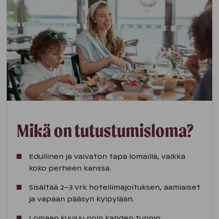
Mikä on tutustumisloma?
Edullinen ja vaivaton tapa lomailla, vaikka
koko perheen kanssa.
Sisältää 2–3 vrk hotellimajoituksen, aamiaiset
ja vapaan pääsyn kylpylään.
Lomaan kuuluu noin kahden tunnin