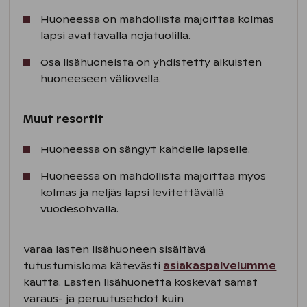
Huoneessa on mahdollista majoittaa kolmas
lapsi avattavalla nojatuolilla.
Osa lisähuoneista on yhdistetty aikuisten
huoneeseen väliovella.
Muut resortit
Huoneessa on sängyt kahdelle lapselle.
Huoneessa on mahdollista majoittaa myös
kolmas ja neljäs lapsi levitettävällä
vuodesohvalla.
Varaa lasten lisähuoneen sisältävä
tutustumisloma kätevästi
asiakaspalvelumme
kautta. Lasten lisähuonetta koskevat samat
varaus- ja peruutusehdot kuin