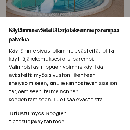
Käytämme evästeitä tarjotaksemme parempaa
Turun Caribia
palvelua
Hinta alk. 99 €/2 vrk
(edun arvo jopa yli 300 €)
Käytämme sivustollamme evästeitä, jotta
Sisältää:
käyttäjäkokemuksesi olisi parempi.
Valinnoistasi riippuen voimme käyttää
Majoituksen hotellihuoneessa, 2 aik. + 1 lapsi,
evästeitä myös sivuston liikenteen
2 vrk
analysoimiseen, sinulle kiinnostavan sisällön
Aamiaiset
tarjoamiseen tai mainonnan
Kylpylän vapaan käytön
kohdentamiseen.
Lue lisää evästeistä
Tutustu myös Googlen
tietosuojakäytäntöön
.