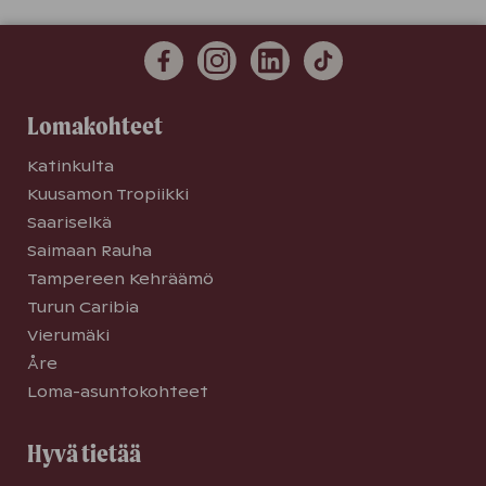
Lomakohteet
Katinkulta
Kuusamon Tropiikki
Saariselkä
Saimaan Rauha
Tampereen Kehräämö
Turun Caribia
Vierumäki
Åre
Loma-asuntokohteet
Hyvä tietää