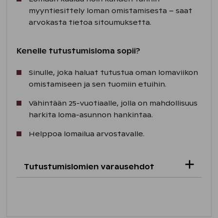
myyntiesittely loman omistamisesta – saat
arvokasta tietoa sitoumuksetta.
Kenelle tutustumisloma sopii?
Sinulle, joka haluat tutustua oman lomaviikon
omistamiseen ja sen tuomiin etuihin.
Vähintään 25-vuotiaalle, jolla on mahdollisuus
harkita loma-asunnon hankintaa.
Helppoa lomailua arvostavalle.
Tutustumislomien varausehdot
Myyntiesittely
Tutustumislomaan kuuluu suomeksi
pidettävä noin kahden tunnin