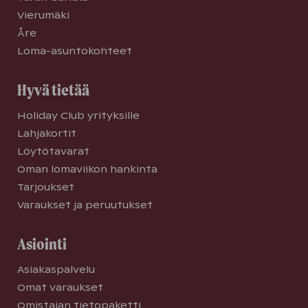
Vierumäki
Åre
Loma-asuntokohteet
Hyvä tietää
Holiday Club yrityksille
Lahjakortit
Löytötavarat
Oman lomaviikon hankinta
Tarjoukset
Varaukset ja peruutukset
Asiointi
Asiakaspalvelu
Omat varaukset
Omistajan tietopaketti