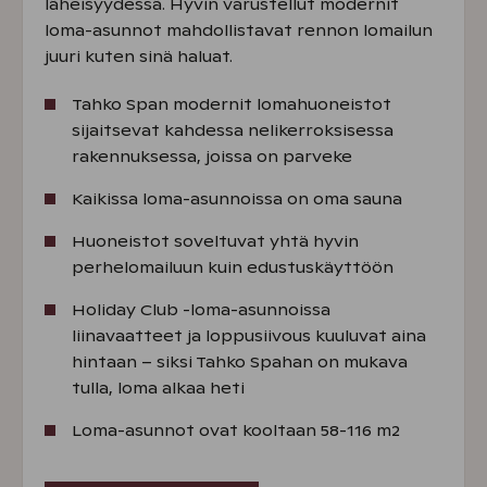
läheisyydessä. Hyvin varustellut modernit
loma-asunnot mahdollistavat rennon lomailun
juuri kuten sinä haluat.
Tahko Span modernit lomahuoneistot
sijaitsevat kahdessa nelikerroksisessa
rakennuksessa, joissa on parveke
Kaikissa loma-asunnoissa on oma sauna
Huoneistot soveltuvat yhtä hyvin
perhelomailuun kuin edustuskäyttöön
Holiday Club -loma-asunnoissa
liinavaatteet ja loppusiivous kuuluvat aina
hintaan – siksi Tahko Spahan on mukava
tulla, loma alkaa heti
Loma-asunnot ovat kooltaan 58-116 m2