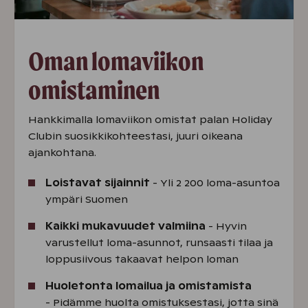
Oman lomaviikon
omistaminen
Hankkimalla lomaviikon omistat palan Holiday
Clubin suosikkikohteestasi, juuri oikeana
ajankohtana.
Loistavat sijainnit
- Yli 2 200 loma-asuntoa
ympäri Suomen
Kaikki mukavuudet valmiina
- Hyvin
varustellut loma-asunnot, runsaasti tilaa ja
loppusiivous takaavat helpon loman
Huoletonta lomailua ja omistamista
- Pidämme huolta omistuksestasi, jotta sinä