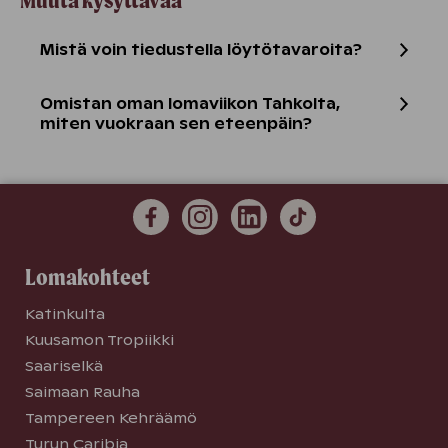
Muuta kysyttävää
Mistä voin tiedustella löytötavaroita?
Omistan oman lomaviikon Tahkolta,
miten vuokraan sen eteenpäin?
Lomakohteet
Katinkulta
Kuusamon Tropiikki
Saariselkä
Saimaan Rauha
Tampereen Kehräämö
Turun Caribia