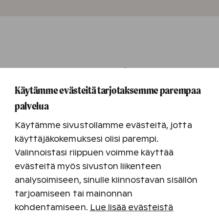
Saapuminen
Käytämme evästeitä tarjotaksemme parempaa
Sijainti ja etäisyydet
palvelua
Keitaankatu 1, 73310 Tahkovuori
Käytämme sivustollamme evästeitä, jotta
Kuopio 60 km/50 min autolla, Helsinki 450 km/5 h
käyttäjäkokemuksesi olisi parempi.
autolla
Valinnoistasi riippuen voimme käyttää
Avainpalvelu
evästeitä myös sivuston liikenteen
Avainpalvelu sijaitsee Tahko Spa -
analysoimiseen, sinulle kiinnostavan sisällön
viihdekeskuksessa. Aukioloajat ja yhteystiedot
tarjoamiseen tai mainonnan
voit tarkistaa
täältä
.
kohdentamiseen.
Lue lisää evästeistä
Yleinen asiakaspalvelu