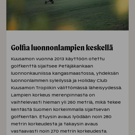
Golfia luonnonlampien keskellä
Kuusamon vuonna 2013 käyttöön otettu
golfkenttä sijaitsee Petäjäkankaan
luonnonkauniissa kangasmaastossa, yhdeksän
luonnonlammen syleilyssä ja Holiday Club
Kuusamon Tropiikin välittömässä läheisyydessä.
Lampien korkeus merenpinnasta on
vaihtelevasti hieman yli 260 metriä, mikä tekee
kentästä Suomen korkeimmalla sijaitsevan
golfkentän. Etuysin avaus lyödään noin 280
metrin korkeudesta ja takaysin avaus
vastaavasti noin 270 metrin korkeudesta.