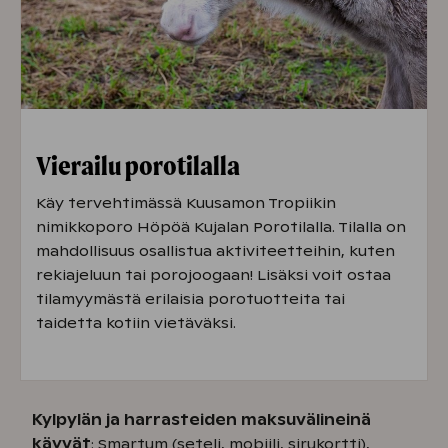
Vierailu porotilalla
Käy tervehtimässä Kuusamon Tropiikin
nimikkoporo Höpöä Kujalan Porotilalla. Tilalla on
mahdollisuus osallistua aktiviteetteihin, kuten
rekiajeluun tai porojoogaan! Lisäksi voit ostaa
tilamyymästä erilaisia porotuotteita tai
taidetta kotiin vietäväksi.
Kylpylän ja harrasteiden maksuvälineinä
käyvät
: Smartum (seteli, mobiili, sirukortti),