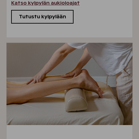
Katso kylpylän aukioloajat
Tutustu kylpylään