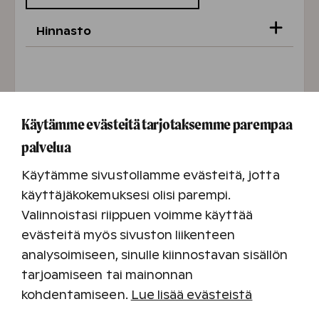
Hinnasto
Sähkömaastopyörä
Yksi pyörä
60 €/3h
,
70 €/päivä
Käytämme evästeitä tarjotaksemme parempaa
Kaksi pyörää
100 €/3h
,
130 €/päivä
palvelua
Kaupunkipyörät
Käytämme sivustollamme evästeitä, jotta
käyttäjäkokemuksesi olisi parempi.
5 €/h, 20 €/päivä
Valinnoistasi riippuen voimme käyttää
evästeitä myös sivuston liikenteen
analysoimiseen, sinulle kiinnostavan sisällön
tarjoamiseen tai mainonnan
kohdentamiseen.
Lue lisää evästeistä