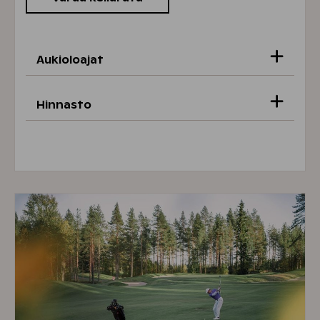
Aukioloajat
Hinnasto
Pe–La kello 16-21
Keilarata ennen klo 18
30 €/h
(Omistajat
Katso vapaat radat varauskalenterista.
-15 %)
Keilarata klo 18 jälkeen
40 €/h
(Omistajat
-15 %)
Kenkävuokra (alle 12 v. maksutta)
3 €/hlö