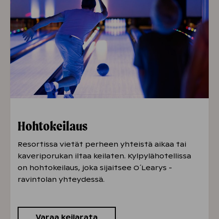
Next Day -lippu
10 €/hlö
Alle 4-vuotiaat pääsevät puistoon
maksutta.
Huomioithan, että liikunta- ja kulttuuriedut
eivät ole käytettävissä maksuvälineenä.
Hohtokeilaus
Resortissa vietät perheen yhteistä aikaa tai
kaveriporukan iltaa keilaten. Kylpylähotellissa
on hohtokeilaus, joka sijaitsee O´Learys -
ravintolan yhteydessä.
Varaa keilarata