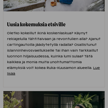
Uusia kokemuksia etsiville
Oletko kokeillut ikinä koskenlaskua
?
Käynyt
rekiajelulla tähtitaivaan ja revontulien alla? Ajanut
cartingautoilla
jäädytetyllä radalla? Osallistunut
islanninhevosvaellukselle
tai ihan vain tarkkaillut
luonnon hiljaisuudessa, kuinka lumi sulaa
?
Tätä
kaikkea ja
monia muita
unohtumattomia
elämyksiä voit kokea
Ruka-Kuusamo
n
alueella.
Lue
lisää