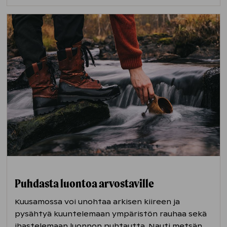
Puhdasta luontoa arvostaville
Kuusamossa voi unohtaa arkisen kiireen ja
pysähtyä kuuntelemaan ympäristön rauhaa sekä
ihastelemaan luonnon puhtautta. Nauti metsän