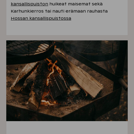
kansallispuiston
huikeat maisemat sekä
Karhunkierros
tai n
auti erämaan rauhasta
Hossan kansallispuistossa