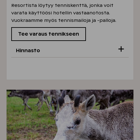
Resortista löytyy tenniskenttä, jonka voit
varata käyttöösi hotellin vastaanotosta.
Vuokraamme myös tennismailoja ja -palloja.
Tee varaus tennikseen
Hinnasto
Tenniskenttä
20 €/h
(Omistajat -15 %)
Mailavuokra
10 €/h