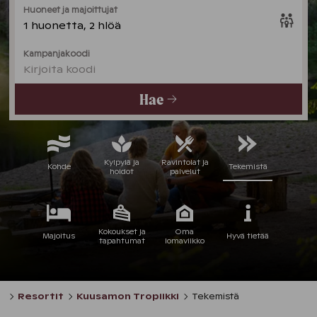
Huoneet ja majoittujat
1 huonetta, 2 hlöä
Kampanjakoodi
Kirjoita koodi
Hae
Kylpylä ja
Ravintolat ja
Kohde
Tekemistä
hoidot
palvelut
Kokoukset ja
Oma
Majoitus
Hyvä tietää
tapahtumat
lomaviikko
Resortit
Kuusamon Tropiikki
Tekemistä