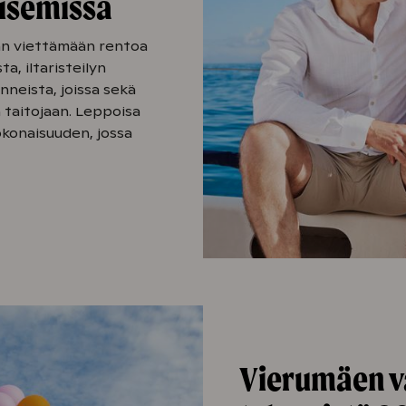
isemissa
n viettämään rentoa
a, iltaristeilyn
neista, joissa sekä
 taitojaan. Leppoisa
okonaisuuden, jossa
Vierumäen va