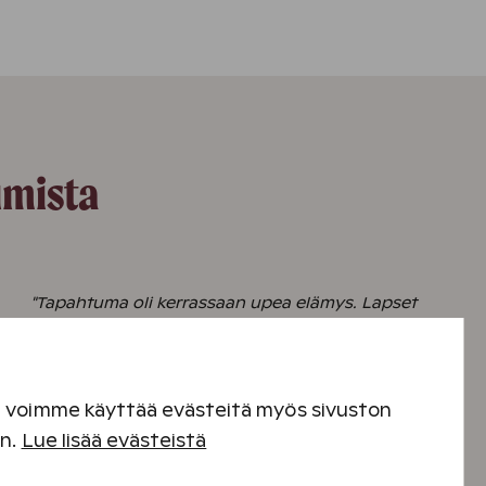
umista
"Tapahtuma oli kerrassaan upea elämys. Lapset
oli huomioitu hienosti taikuriesityksellä, leffoilla
ja uinnilla. Mukavaa, että Angry birds puistoa
sai käyttää vapaasti. Myös esittelytilaisuus
ihanin herkkuineen oli mieleenpainuva. En
en voimme käyttää evästeitä myös sivuston
oikein keksi mitään parannettavaa. Lähinnä
en.
Lue lisää evästeistä
haluaisin myös muihin kohteisiin kuten esim.
Vierumäelle tällaisia koko perheen tapahtumia."