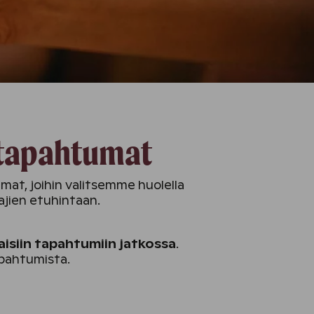
n tapahtumat
mat, joihin valitsemme huolella
ajien etuhintaan.
aisiin tapahtumiin jatkossa
.
apahtumista.