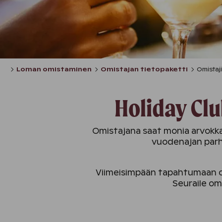
Loman omistaminen
Omistajan tietopaketti
Omistaj
Holiday Clu
Omistajana saat monia arvokkai
vuodenajan parha
Viimeisimpään tapahtumaan o
Seuraile om