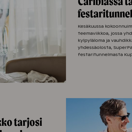
Caribiassa ta
festaritunn
Kesäkuussa kokoonnuimm
teemaviikkoa, jossa yh
kylpyläloma ja vauhdikka
yhdessäolosta, SuperPar
festaritunnelmasta Kup
ko tarjosi