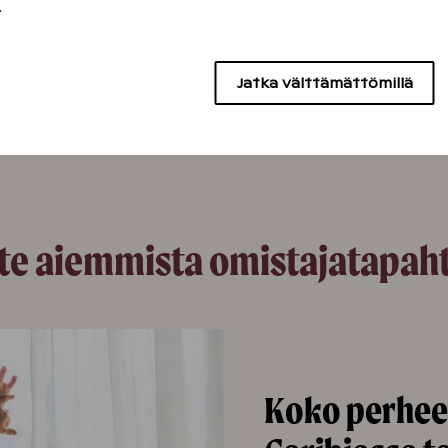
.
Jatka välttämättömillä
te aiemmista omistajatapah
Koko perhee