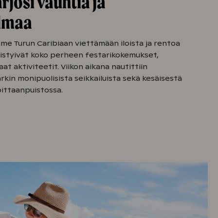
rjosi vauhtia ja
elmaa
e Turun Caribiaan viettämään iloista ja rentoa
distyivät koko perheen festarikokemukset,
at aktiviteetit. Viikon aikana nautittiin
kin monipuolisista seikkailuista sekä kesäisestä
ittaanpuistossa.