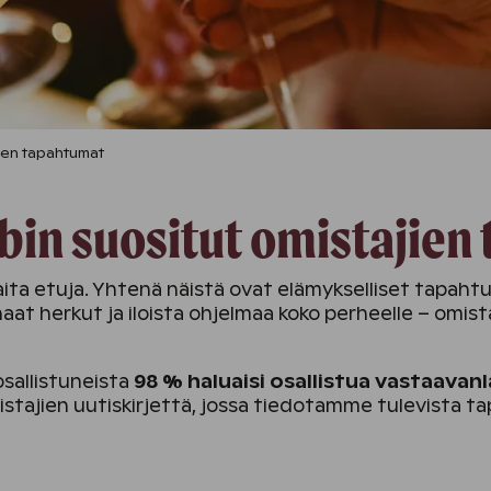
ien tapahtumat
bin suositut omistajie
ta etuja. Yhtenä näistä ovat elämykselliset tapahtu
at herkut ja iloista ohjelmaa koko perheelle – omist
sallistuneista
98 % haluaisi osallistua vastaavanl
istajien uutiskirjettä, jossa tiedotamme tulevista t