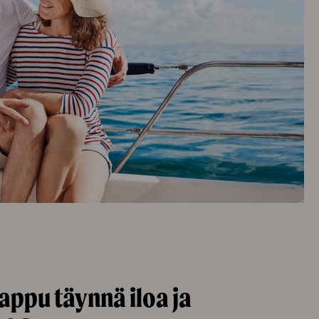
ppu täynnä iloa ja