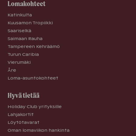
Lomakohteet
Katinkulta
Kuusamon Tropiikki
Saariselkä
Saimaan Rauha
Tampereen Kehräämö
Turun Caribia
Vierumäki
Åre
Loma-asuntokohteet
Hyvä tietää
Holiday Club yrityksille
Lahjakortit
Löytötavarat
Oman lomaviikon hankinta