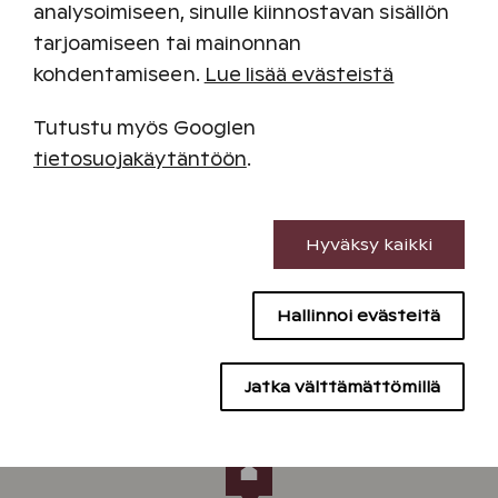
analysoimiseen, sinulle kiinnostavan sisällön
Katinkullan vastaanotto/päivystävä avainpalvelu
tarjoamiseen tai mainonnan
avoinna myös 24h, puh.
0300 870 979
kohdentamiseen.
Lue lisää evästeistä
Yleinen asiakaspalvelu
Tutustu myös Googlen
Verkkokauppamme
palvelee sinua ympäri
tietosuojakäytäntöön
.
vuorokauden kun haluat tehdä uuden varauksen.
Muissa asioissa asiakaspalvelumme yhteystiedot
Välttämättömät evästeet
löydät
täältä
.
Hyväksy kaikki
Suorituskyvyn evästeet
Hallinnoi evästeitä
Sisällön kohdentamisen evästeet
Mainontaevästeet
Jatka välttämättömillä