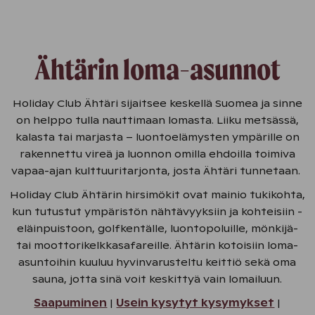
Ähtärin loma-asunnot
Holiday Club Ähtäri sijaitsee keskellä Suomea ja sinne
on helppo tulla nauttimaan lomasta. Liiku metsässä,
kalasta tai marjasta – luontoelämysten ympärille on
rakennettu vireä ja luonnon omilla ehdoilla toimiva
vapaa-ajan kulttuuritarjonta, josta Ähtäri tunnetaan.
Holiday Club Ähtärin hirsimökit ovat mainio tukikohta,
kun tutustut ympäristön nähtävyyksiin ja kohteisiin -
eläinpuistoon, golfkentälle, luontopoluille, mönkijä-
tai moottorikelkkasafareille. Ähtärin kotoisiin loma-
asuntoihin kuuluu hyvinvarusteltu keittiö sekä oma
sauna, jotta sinä voit keskittyä vain lomailuun.
Saapuminen
|
Usein kysytyt kysymykset
|