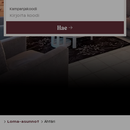
Kampanjakoodi
Kirjoita koodi
Hae
Loma-asunnot
Ähtäri