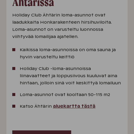
Ähtärissä
Holiday Club Ähtärin loma-asunnot ovat
laadukkaita Honkarakenteen hirsihuviloita.
Loma-asunnot on varusteltu luonnossa
viihtyvää lomailijaa ajatellen.
Kaikissa loma-asunnoissa on oma sauna ja
hyvin varusteltu keittiö
Holiday Club -loma-asunnoissa
liinavaatteet ja loppusiivous kuuluvat aina
hintaan, jolloin sinä voit keskittyä lomailuun
Loma-asunnot ovat kooltaan 50-115 m2
Katso Ähtärin
aluekartta tästä