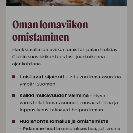
Oman lomaviikon
omistaminen
Hankkimalla lomaviikon omistat palan Holiday
Clubin suosikkikohteestasi, juuri oikeana
ajankohtana.
Loistavat sijainnit
- Yli 2 200 loma-asuntoa
ympäri Suomen
Kaikki mukavuudet valmiina
- Hyvin
varustellut loma-asunnot, runsaasti tilaa ja
loppusiivous takaavat helpon loman
Huoletonta lomailua ja omistamista
- Pidämme huolta omistuksestasi, jotta sinä