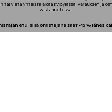
den tai vietä yhteistä aikaa kylpylässä. Varaukset ja os
vastaanotossa.
tajan etu, sillä omistajana saat -15 % lähes kai
Tutustu aktiviteetteihi