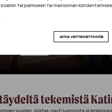
Huoneet ja majoittujat
Tulo | Lähtö
an sisällön tarjoamiseen tai mainonnan kohdentamise
1 huonetta, 2 hlöä
07.08.2026 | 08.08.2026
.
Jatka välttämättömillä
lat ja
Tekemistä
Majoitus
Kokoukset
elut
tapahtu
täydeltä tekemistä Kat
 ympäri vuoden. Golfaa, nauti luonnosta ja lenkkipoluis