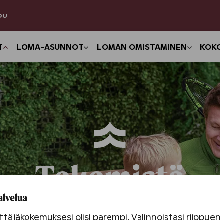
DU
T
LOMA-ASUNNOT
LOMAN OMISTAMINEN
KOK
Tekemistä
alvelua
täjäkokemuksesi olisi parempi. Valinnoistasi riippu