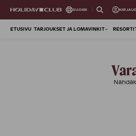
OHITA
SUOMI
KIRJAU
SIVUNAVIGOINTI
ETUSIVU
TARJOUKSET JA LOMAVINKIT
RESORTI
Vara
Nähdäks