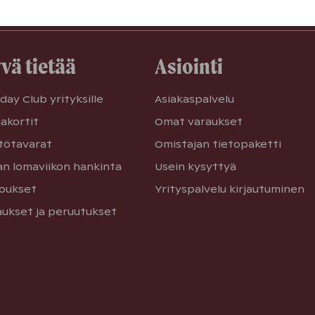
Mainontaevästeet
vä tietää
Asiointi
day Club yrityksille
Asiakaspalvelu
jakortit
Omat varaukset
tötavarat
Omistajan tietopaketti
n lomaviikon hankinta
Usein kysyttyä
joukset
Yrityspalvelu kirjautuminen
aukset ja peruutukset