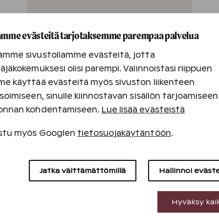
mme evästeitä tarjotaksemme parempaa palvelua
ämme sivustollamme evästeitä, jotta
äjäkokemuksesi olisi parempi. Valinnoistasi riippuen
e käyttää evästeitä myös sivuston liikenteen
soimiseen, sinulle kiinnostavan sisällön tarjoamiseen
onnan kohdentamiseen.
Lue lisää evästeistä
stu myös Googlen
tietosuojakäytäntöön
.
Välttämättömät evästeet
Jatka välttämättömillä
Hallinnoi eväst
Suorituskyvyn evästeet
Seuraa meitä sosiaalisessa mediass
Hyväksy kai
Sisällön kohdentamisen evästeet