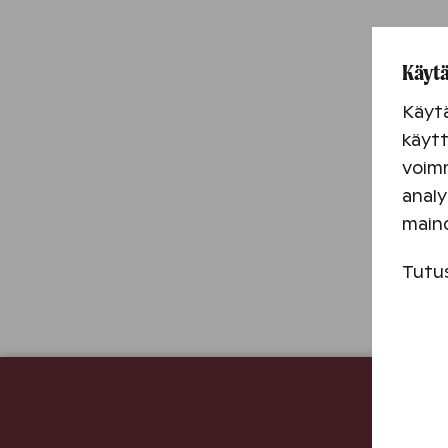
Käytä
Käyt
käytt
voimm
analy
main
Tutu