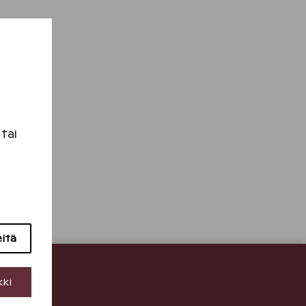
 tai
eitä
a
kki