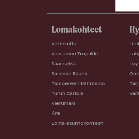
Lomakohteet
Hy
Katinkulta
Holi
Kuusamon Tropiikki
Lah
Saariselkä
Löy
Saimaan Rauha
Oma
Tampereen Kehräämö
Tar
Turun Caribia
Var
Vierumäki
Åre
Loma-asuntokohteet