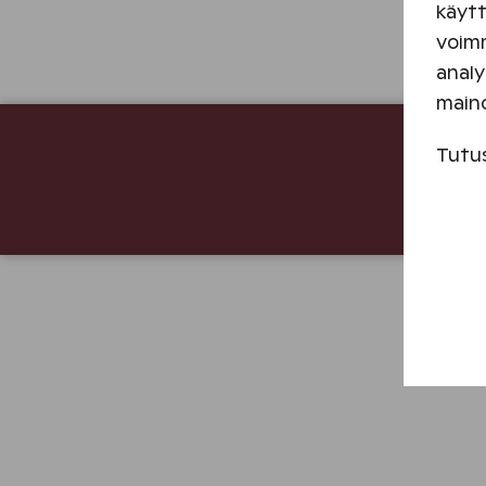
käytt
voimm
analy
main
Tutu