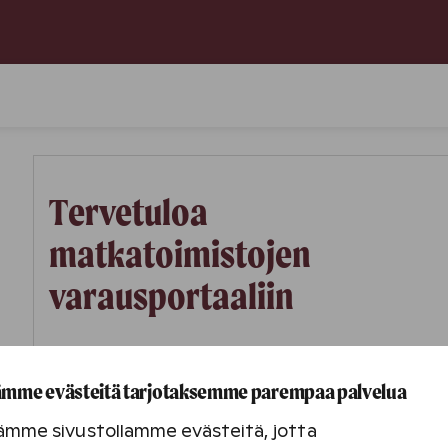
Tervetuloa
matkatoimistojen
varausportaaliin
mme evästeitä tarjotaksemme parempaa palvelua
Ongelmatilanteissa ota yhteys kokous- ja
ryhmämyyntiin (puh. +358 300 870 923, sähköposti:
ämme sivustollamme evästeitä, jotta
ryhmat@holidayclub.fi
) tai yhteyshenkilöösi.