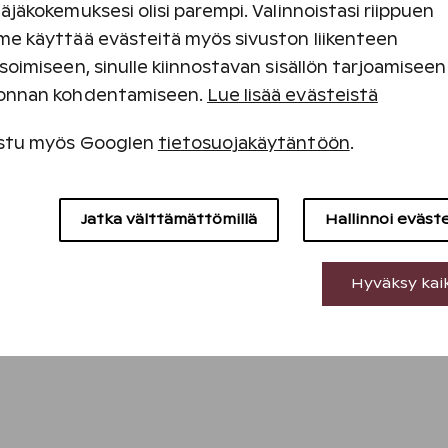
äjäkokemuksesi olisi parempi. Valinnoistasi riippuen
e käyttää evästeitä myös sivuston liikenteen
soimiseen, sinulle kiinnostavan sisällön tarjoamiseen
onnan kohdentamiseen.
Lue lisää evästeistä
Seuraa meitä sosiaalisessa mediass
stu myös Googlen
tietosuojakäytäntöön
.
Välttämättömät evästeet
Jatka välttämättömillä
Hallinnoi eväst
Suorituskyvyn evästeet
Hyväksy kai
Sisällön kohdentamisen evästeet
Mainontaevästeet