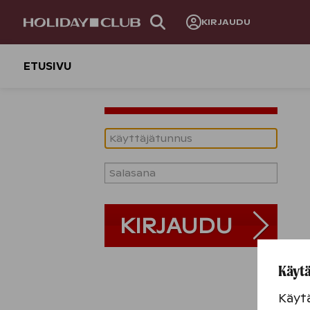
OHITA
KIRJAUDU
SIVUNAVIGOINTI
ETUSIVU
Username
Password
KIRJAUDU
SISÄÄN
Käytä
Käyt