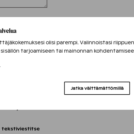
alvelua
täjäkokemuksesi olisi parempi. Valinnoistasi riippu
an sisällön tarjoamiseen tai mainonnan kohdentamise
.
Jatka välttämättömillä
uutiskirjeen*
tekstiviestitse