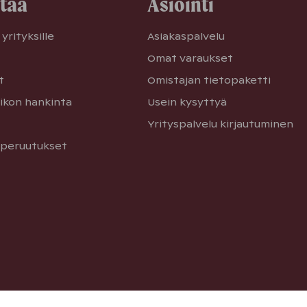
etää
Asiointi
yrityksille
Asiakaspalvelu
Omat varaukset
t
Omistajan tietopaketti
ikon hankinta
Usein kysyttyä
Yrityspalvelu kirjautuminen
 peruutukset