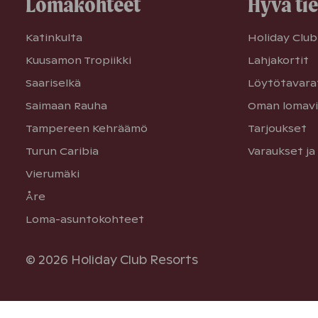
Lomakohteet
Hyvä ti
Katinkulta
Holiday Club 
Kuusamon Tropiikki
Lahjakortit
Saariselkä
Löytötavara
Saimaan Rauha
Oman lomavi
Tampereen Kehräämö
Tarjoukset
Turun Caribia
Varaukset ja
Vierumäki
Åre
Loma-asuntokohteet
© 2026 Holiday Club Resorts