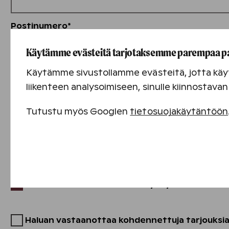
Postinumero*
Käytämme evästeitä tarjotaksemme parempaa p
Käytämme sivustollamme evästeitä, jotta käyt
Paikkakunta*
liikenteen analysoimiseen, sinulle kiinnostav
Tutustu myös Googlen
tietosuojakäytäntöön
Maa*
Välttämättömät evästeet
Suorituskyvyn evästeet
Haluan vastaanottaa Uutisia yritysasiakkaille -
Sisällön kohdentamisen evästeet
Mainontaevästeet
Haluan vastaanottaa kohdennettuja tarjouksia 