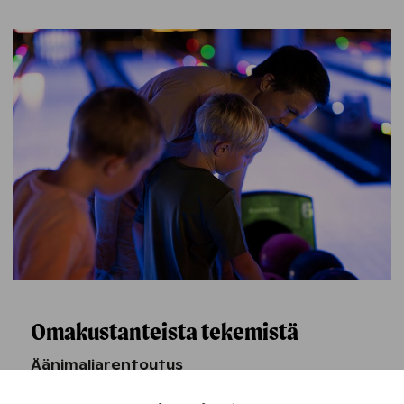
Omakustanteista tekemistä
Äänimaljarentoutus
Äänimaljarentoutuksessa äänimaljojen lempeät