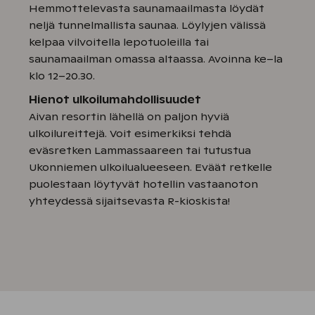
Hemmottelevasta saunamaailmasta löydät
neljä tunnelmallista saunaa. Löylyjen välissä
kelpaa vilvoitella lepotuoleilla tai
saunamaailman omassa altaassa. Avoinna ke–la
klo 12–20.30.
Hienot ulkoilumahdollisuudet
Aivan resortin lähellä on paljon hyviä
ulkoilureittejä. Voit esimerkiksi tehdä
eväsretken Lammassaareen tai tutustua
Ukonniemen ulkoilualueeseen. Eväät retkelle
puolestaan löytyvät hotellin vastaanoton
yhteydessä sijaitsevasta R-kioskista!