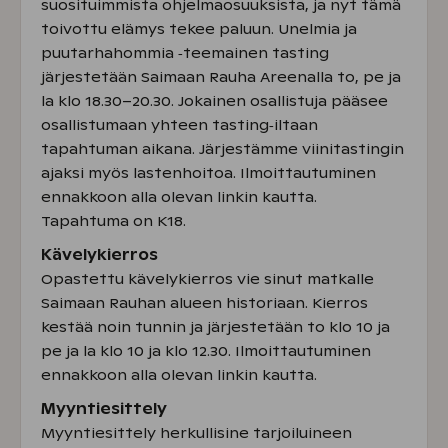
suosituimmista ohjelmaosuuksista, ja nyt tämä
toivottu elämys tekee paluun. Unelmia ja
puutarhahommia ‑teemainen tasting
järjestetään Saimaan Rauha Areenalla to, pe ja
la klo 18.30–20.30. Jokainen osallistuja pääsee
osallistumaan yhteen tasting‑iltaan
tapahtuman aikana. Järjestämme viinitastingin
ajaksi myös lastenhoitoa. Ilmoittautuminen
ennakkoon alla olevan linkin kautta.
Tapahtuma on K18.
Kävelykierros
Opastettu kävelykierros vie sinut matkalle
Saimaan Rauhan alueen historiaan. Kierros
kestää noin tunnin ja järjestetään to klo 10 ja
pe ja la klo 10 ja klo 12.30. Ilmoittautuminen
ennakkoon alla olevan linkin kautta.
Myyntiesittely
Myyntiesittely herkullisine tarjoiluineen