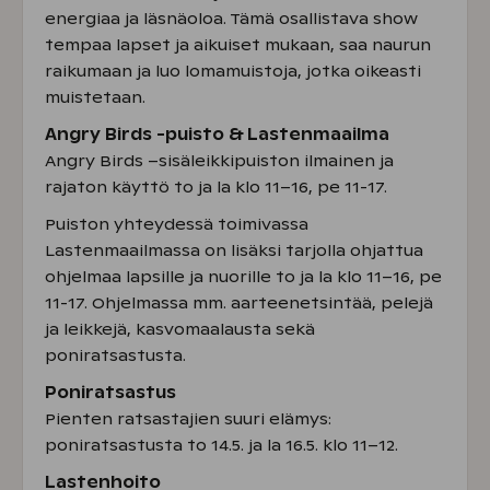
energiaa ja läsnäoloa. Tämä osallistava show
tempaa lapset ja aikuiset mukaan, saa naurun
raikumaan ja luo lomamuistoja, jotka oikeasti
muistetaan.
Angry Birds -puisto & Lastenmaailma
Angry Birds –sisäleikkipuiston ilmainen ja
rajaton käyttö to ja la klo 11–16, pe 11-17.
Puiston yhteydessä toimivassa
Lastenmaailmassa on lisäksi tarjolla ohjattua
ohjelmaa lapsille ja nuorille to ja la klo 11–16, pe
11-17. Ohjelmassa mm. aarteenetsintää, pelejä
ja leikkejä, kasvomaalausta sekä
poniratsastusta.
Poniratsastus
Pienten ratsastajien suuri elämys:
poniratsastusta to 14.5. ja la 16.5. klo 11–12.
Lastenhoito