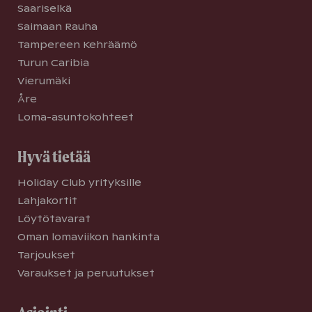
Saariselkä
Saimaan Rauha
Tampereen Kehräämö
Turun Caribia
Vierumäki
Åre
Loma-asuntokohteet
Hyvä tietää
Holiday Club yrityksille
Lahjakortit
Löytötavarat
Oman lomaviikon hankinta
Tarjoukset
Varaukset ja peruutukset