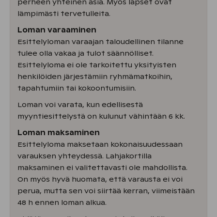
perheen yhteinen asia. Myös lapset ovat
lämpimästi tervetulleita.
Loman varaaminen
Esittelyloman varaajan taloudellinen tilanne
tulee olla vakaa ja tulot säännölliset.
Esittelyloma ei ole tarkoitettu yksityisten
henkilöiden järjestämiin ryhmämatkoihin,
tapahtumiin tai kokoontumisiin.
Loman voi varata, kun edellisestä
myyntiesittelystä on kulunut vähintään 6 kk.
Loman maksaminen
Esittelyloma maksetaan kokonaisuudessaan
varauksen yhteydessä. Lahjakortilla
maksaminen ei valitettavasti ole mahdollista.
On myös hyvä huomata, että varausta ei voi
perua, mutta sen voi siirtää kerran, viimeistään
48 h ennen loman alkua.