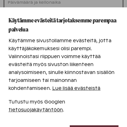
Käytämme evästeitä tarjotaksemme parempaa
Lisätietoja
palvelua
Käytämme sivustollamme evästeitä, jotta
käyttäjäkokemuksesi olisi parempi.
Valinnoistasi riippuen voimme käyttää
Lähetä
evästeitä myös sivuston liikenteen
analysoimiseen, sinulle kiinnostavan sisällön
Lomakkeen kautta lähetettyjä tietoja
tarjoamiseen tai mainonnan
käsitellään
Holiday Club Resorts Oy
kohdentamiseen.
Lue lisää evästeistä
tietosuojaselosteen
mukaisesti.
Tutustu myös Googlen
tietosuojakäytäntöön
.
Välttämättömät evästeet