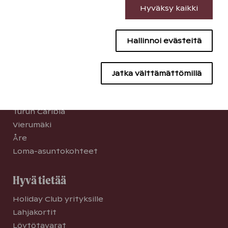
Hyväksy kaikki
Suorituskyvyn evästeet
Lomakohteet
Hallinnoi evästeitä
Sisällön kohdentamisen evästeet
Katinkulta
Kuusamon Tropiikki
Mainontaevästeet
Saariselkä
Jatka välttämättömillä
Saimaan Rauha
Tampereen Kehräämö
Turun Caribia
Vierumäki
Åre
Loma-asuntokohteet
Hyvä tietää
Holiday Club yrityksille
Lahjakortit
Löytötavarat