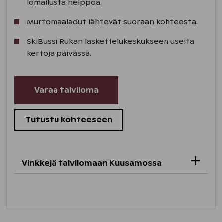
lomailusta helppoa.
Murtomaaladut lähtevät suoraan kohteesta.
SkiBussi Rukan laskettelukeskukseen useita
kertoja päivässä.
Varaa talviloma
Tutustu kohteeseen
Vinkkejä talvilomaan Kuusamossa
Kuusamossa on tarjolla talvilajeja joka
makuun: mm. ice kartingia, hiihtoa,