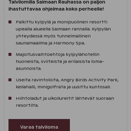
Talvilomilla Saimaan Rauhassa on paljon
ihastuttavaa ohjelmaa koko perheelle!
Palkittu kylpylä ja monipuolinen resortti
upealla alueella Saimaan rannalla. Kylpylän
yhteydessä myös tunnelmallinen
saunamaailma ja Harmony Spa.
Majoitusvaihtoehtoja kylpylähotellin
huoneista, sviiteistä ja erilaisista loma-
asunnoista.
Useita ravintoloita, Angry Birds Activity Park,
keilahalli, minigolfrata ja uusittu kuntosali.
Hiihtoladut ja ulkoilureitit lähtevät suoraan
resortilta.
Varaa talviloma