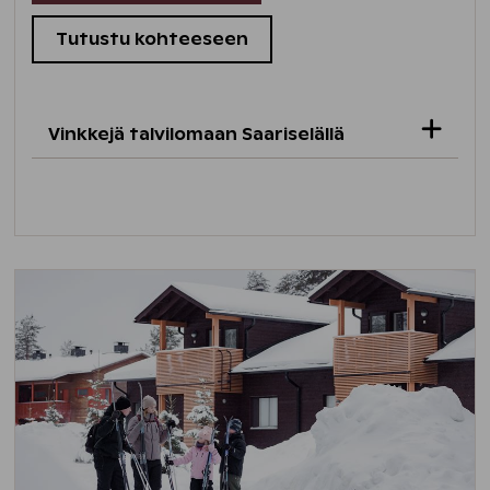
Tutustu kohteeseen
Vinkkejä talvilomaan Saariselällä
Saariselällä lähes kaikki hiihtoladut ovat
huollettuina.
SkiSaariselällä on 22 laskettelurinnettä
avoinna.
Saariselältä löytyy Suomen pisin
pulkkamäki! Hotellilta voit vuokrata
pulkkia.