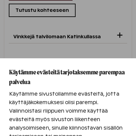
Tutustu kohteeseen
Vinkkejä talvilomaan Katinkullassa
Vuokatin rinteet
ja ladut ovat pian kaikki
auki.
Käytämme evästeitä tarjotaksemme parempaa
Piipahda hiihtolenkillä
Robert’s Coffee -
palvelua
kahvilaan
ja nauti kuppi lämmintä juomaa
tai herkullista lounasta.
Käytämme sivustollamme evästeitä, jotta
käyttäjäkokemuksesi olisi parempi.
Hotellin vastaanotosta voit vuokrata
Valinnoistasi riippuen voimme käyttää
pulkkia sekä liukureita ja suunnata
evästeitä myös sivuston liikenteen
mäenlaskuun.
analysoimiseen, sinulle kiinnostavan sisällön