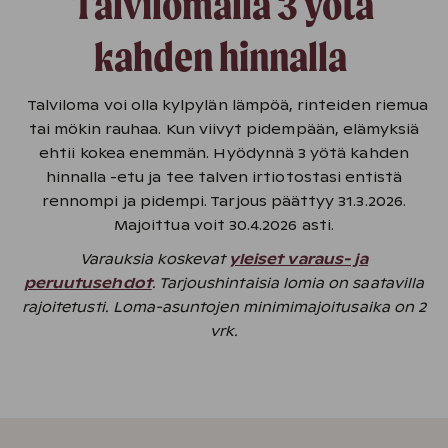
Talvilomalla 3 yötä
kahden hinnalla
Talviloma voi olla kylpylän lämpöä, rinteiden riemua
tai mökin rauhaa. Kun viivyt pidempään, elämyksiä
ehtii kokea enemmän. Hyödynnä 3 yötä kahden
hinnalla -etu ja tee talven irtiotostasi entistä
rennompi ja pidempi. Tarjous päättyy 31.3.2026.
Majoittua voit 30.4.2026 asti.
Varauksia koskevat
yleiset varaus- ja
peruutusehdot
. Tarjoushintaisia lomia on saatavilla
rajoitetusti. Loma-asuntojen minimimajoitusaika on 2
vrk.