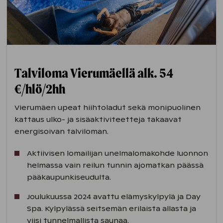
omatoimiseen retkeilyyn.
Hotellin vastaanotosta voit lainata
pulkkia sekä liukureita ja suunnata
mäenlaskuun.
Talviloma Vierumäellä alk. 54
€/hlö/2hh
Vierumäen upeat hiihtoladut sekä monipuolinen
kattaus ulko- ja sisäaktiviteetteja takaavat
energisoivan talviloman.
Aktiivisen lomailijan unelmalomakohde luonnon
helmassa vain reilun tunnin ajomatkan päässä
pääkaupunkiseudulta.
Joulukuussa 2024 avattu elämyskylpylä ja Day
Spa. Kylpylässä seitsemän erilaista allasta ja
viisi tunnelmallista saunaa.