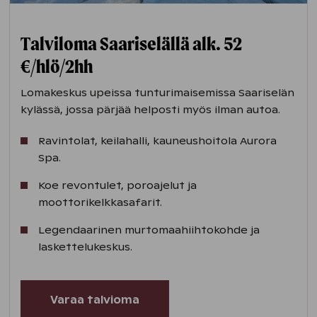
Talviloma Saariselällä alk. 52
€/hlö/2hh
Lomakeskus upeissa tunturimaisemissa Saariselän
kylässä, jossa pärjää helposti myös ilman autoa.
Ravintolat, keilahalli, kauneushoitola Aurora
Spa.
Koe revontulet, poroajelut ja
moottorikelkkasafarit.
Legendaarinen murtomaahiihtokohde ja
laskettelukeskus.
Varaa talvioma