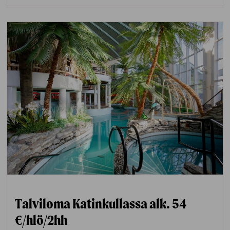
Urheiluhallin ja jäähallin väliin juoksuradalle
on rakennettu perheen pienimmille lasten
latu. Lasten ladun varrelta löytyy erilaisia
tehtäviä, joiden suorittamisesta on
luvassa pieniä palkintoja. Ladun varrella
ohjaaja opastaa ja kannustaa tehtäviin.
Lasten ladulle pääset su 15.2. | ti 17.2. | to
19.2. | la 21.2. klo 13–16.30.
Vierumäellä on upeat talvireitit
maastopyöräilyyn! Vuokraa pyörä hotellin
aulasta.
Lumikenkäilyä tai liukulumikenkäilyä
upeissa harjumaastoissa. Lumikenkiä
vuokrattavissa
luontoliikuntakeskuksesta
.
Talviloma Katinkullassa alk. 54
€/hlö/2hh
Avantouimaan pääset Valkjärvellä. Aamu-