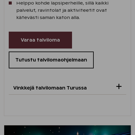
Helppo kohde lapsiperheille, sillä kaikki
palvelut, ravintolat ja aktiviteetit ovat
kätevästi saman katon alla.
Varaa talviloma
Tutustu talvilomaohjelmaan
Vinkkejä talvilomaan Turussa
Voit luistella Kupittaanpuiston
mutkittelevalla
luistelumadolla
.
Hiihtämään
pääset kaupungin valaistuilla