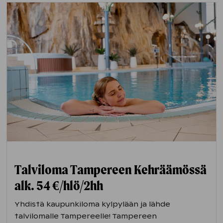
jääkiipeilyä, poroja, moottorikelkkoja,
huskeja ja lumikenkäilyä.
Rukan hiihtokeskuksessa
on rinteiden
lisäksi tarjolla mm. laskettelun opettelua,
monenlaisia elämyksiä kuten porojoogaa
sekä ohjelmaa ja viihdettä kaiken ikäisille.
Avantouintimahdollisuus mm. Kuusamon
Tropiikin yhteydessä sijaitsevalla
Petäjälammella.
Talviloma Tampereen Kehräämössä
alk. 54 €/hlö/2hh
Yhdistä kaupunkiloma kylpylään ja lähde
talvilomalle Tampereelle! Tampereen