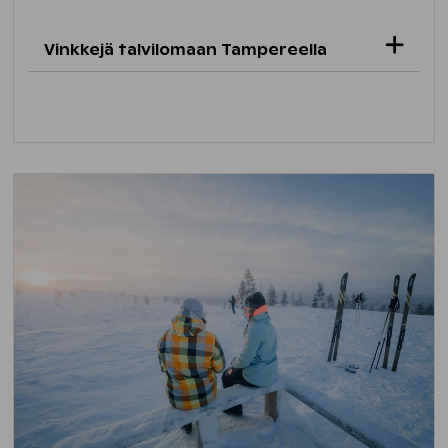
Vinkkejä talvilomaan Tampereella
Näsijärvellä on ylläpidetty
luistelurata
.
Jäältä löytyy myös kahvila, joka on auki
joka päivä klo 11-16.
Holiday Clubilla majoittuvat saavat Hiking
Travel Hitiltä alennusta välinevuokrista
-10 %. Alekoodin saat hotellin
vastaanotosta.