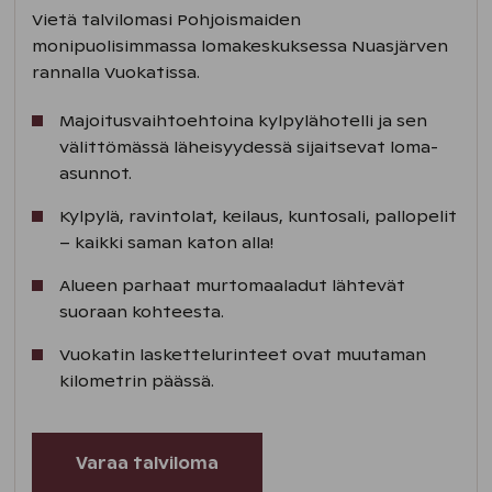
uimareille on varattuna Pihka-saunan
Vietä talvilomasi Pohjoismaiden
pukuhuone päivittäin klo 6-11. Huom.
monipuolisimmassa lomakeskuksessa Nuasjärven
Sauna ei ole aamu-uintiaikaan lämmin.
rannalla Vuokatissa.
Alueelta löytyy ulkojää luisteluun ja
Majoitusvaihtoehtoina kylpylähotelli ja sen
jääkiekkoon.
välittömässä läheisyydessä sijaitsevat loma-
asunnot.
Pulkkamäkeen koko perheellä! Ilkankurun
mäessä pääset kokemaan vauhdin hurmaa
Kylpylä, ravintolat, keilaus, kuntosali, pallopelit
myös iltavalaistuksessa:
– kaikki saman katon alla!
iltamäki ti 17.2. | la 21.2. klo 17.30-20
Alueen parhaat murtomaaladut lähtevät
Valot sammuvat klo 20. Pulkkia on
suoraan kohteesta.
vuokrattavissa Sportshopista Tennis- ja
padelhallilta.
Vuokatin laskettelurinteet ovat muutaman
kilometrin päässä.
Vierumäen ajantasainen latutiedoite
löytyy
täältä
.
Varaa talviloma