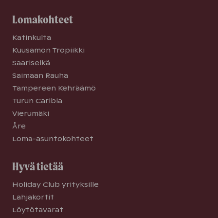
Lomakohteet
Katinkulta
Kuusamon Tropiikki
Saariselkä
Saimaan Rauha
Tampereen Kehräämö
Turun Caribia
Vierumäki
Åre
Loma-asuntokohteet
Hyvä tietää
Holiday Club yrityksille
Lahjakortit
Löytötavarat