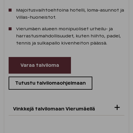
Majoitusvaihtoehtoina hotelli, loma-asunnot ja
Villas-huoneistot.
Vierumäen alueen monipuoliset urheilu- ja
harrastusmahdollisuudet, kuten hiihto, padel,
tennis ja sulkapallo kivenheiton päässä.
Varaa talviloma
Tutustu talvilomaohjelmaan
Vinkkejä talvilomaan Vierumäellä
Tervetuloa Koko perheen laturetkille!