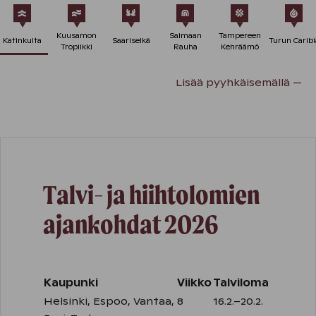
Kuusamon
Saimaan
Tampereen
Katinkulta
Saariselkä
Turun Caribi
Tropiikki
Rauha
Kehräämö
Lisää pyyhkäisemällä —
Talvi- ja hiihtolomien
ajankohdat 2026
Kaupunki
Viikko
Talviloma
Helsinki, Espoo, Vantaa,
8
16.2.–20.2.