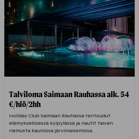
ja huolletuilla laduilla.
Uskaliaille on tarjolla
talviuintia
mm.
Ispoisten rannalla ja Ruissalossa.
Turun linnassa
on talvilomaviikoilla tarjolla
perheille mm. Pikkuritarikierroksia.
Kuralan kylämäen
hiihtolomapäivillä
tarjolla ohjelmaa lapsille: mm. tehdään
kotitekoisia palapelejä ja leikitään
ulkoleikkejä.
Talviloma Saimaan Rauhassa alk. 54
€/hlö/2hh
Holiday Club Saimaan Rauhassa rentoudut
elämyksellisessä kylpylässä ja nautit talven
riemusta kauniissa järvimaisemissa.