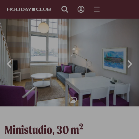
Takaisin
OHITA
SIVUNAVIGOINTI
2
Ministudio
,
30
m