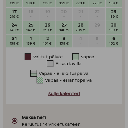
139 €
139 €
139 €
159 €
228 €
223 €
139 €
17
18
19
20
21
22
23
219 €
-
-
-
-
-
139 €
24
25
26
27
28
29
30
149 €
147 €
159 €
148 €
209 €
-
139 €
31
1
2
3
4
5
6
139 €
139 €
161 €
159 €
-
-
152 €
Valitut päivät
Vapaa
Ei saatavilla
Vapaa - ei aloituspäivä
Vapaa - ei lähtöpäivä
Sulje kalenteri
Maksa heti
Peruutus 14 vrk etukäteen