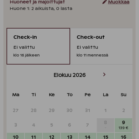
Huoneet ja majoittujat
Muokkaa
Huone
1
:
2
aikuista
,
0
lasta
Check-in
Check-out
Ei valittu
Ei valittu
klo
16
jälkeen
klo
11
mennessä
Elokuu 2026
Ma
Ti
Ke
To
Pe
La
Su
27
28
29
30
31
1
2
8
9
3
4
5
6
7
-
139 €
10
11
12
13
14
15
16