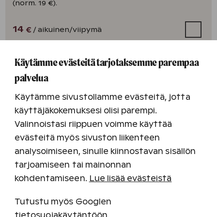
(norm. 19 €).
14
/ aikuinen
/viipymä
€
Käytämme evästeitä tarjotaksemme parempaa
palvelua
Kylpylän vapaa käyttö aikuinen
Käytämme sivustollamme evästeitä, jotta
Osta kylpyläliput kaikille majoittujille
käyttäjäkokemuksesi olisi parempi.
majoitusvarauksen yhteydessä. Voit käyttää
Valinnoistasi riippuen voimme käyttää
kylpylää rajoituksetta koko loman ajan.
evästeitä myös sivuston liikenteen
Kylpylän hinta voi vaihdella majoitusajankohdan ja
analysoimiseen, sinulle kiinnostavan sisällön
kysynnän mukaan. (Hinta paikan päältä 25
tarjoamiseen tai mainonnan
€/kertakäynti).
kohdentamiseen.
Lue lisää evästeistä
22
/ aikuinen
/viipymä
€
Tutustu myös Googlen
tietosuojakäytäntöön
.