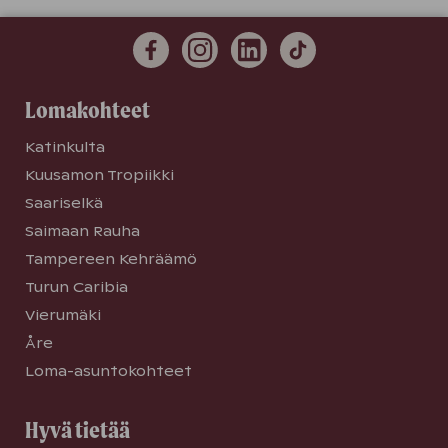
Lomakohteet
Katinkulta
Kuusamon Tropiikki
Saariselkä
Saimaan Rauha
Tampereen Kehräämö
Turun Caribia
Vierumäki
Åre
Loma-asuntokohteet
Hyvä tietää