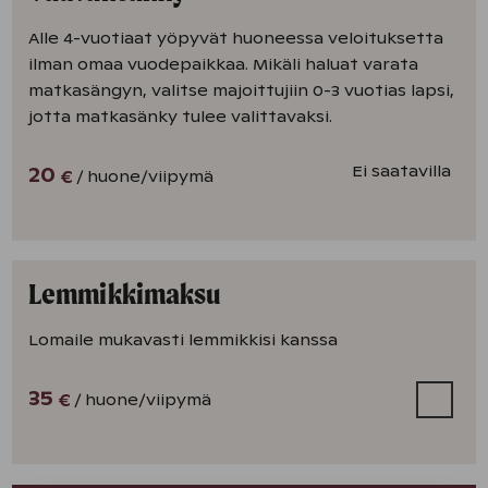
Alle 4-vuotiaat yöpyvät huoneessa veloituksetta
ilman omaa vuodepaikkaa. Mikäli haluat varata
matkasängyn, valitse majoittujiin 0-3 vuotias lapsi,
jotta matkasänky tulee valittavaksi.
Ei saatavilla
20
/ huone
/viipymä
€
Lemmikkimaksu
Lomaile mukavasti lemmikkisi kanssa
35
/ huone
/viipymä
€