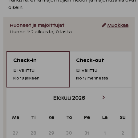
Tarkista, että majoittujien tiedot ja majoitusaika ovat
oikein.
Huoneet ja majoittujat
Muokkaa
Huone
1
:
2
aikuista
,
0
lasta
Check-in
Check-out
Ei valittu
Ei valittu
klo
18
jälkeen
klo
12
mennessä
Elokuu 2026
Ma
Ti
Ke
To
Pe
La
Su
27
28
29
30
31
1
2