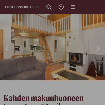
Takaisin
OHITA
SIVUNAVIGOINTI
Kahden makuuhuoneen
2