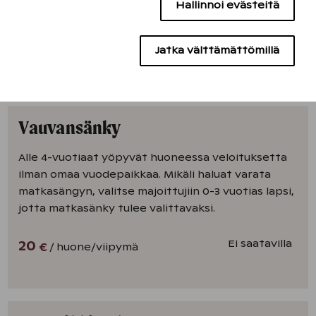
Hallinnoi evästeitä
Sisällön kohdentamisen evästeet
Etu ei koske tutustumislomia.
Mainontaevästeet
0
Jatka välttämättömillä
/ huone
/kpl
€
Vauvansänky
Alle 4-vuotiaat yöpyvät huoneessa veloituksetta
ilman omaa vuodepaikkaa. Mikäli haluat varata
matkasängyn, valitse majoittujiin 0-3 vuotias lapsi,
jotta matkasänky tulee valittavaksi.
Ei saatavilla
20
/ huone
/viipymä
€