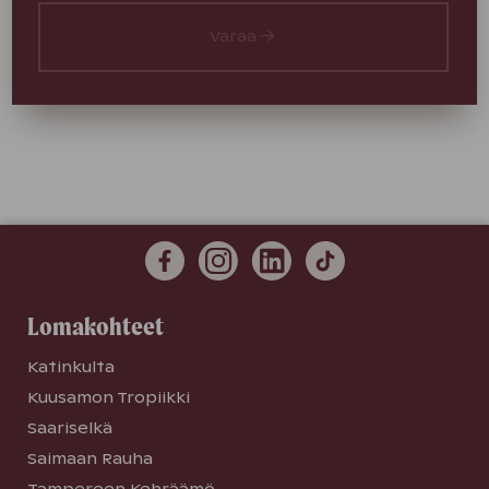
Varaa
Lomakohteet
Katinkulta
Kuusamon Tropiikki
Saariselkä
Saimaan Rauha
Tampereen Kehräämö