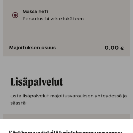
Maksa heti
Peruutus 14 vrk etukäteen
0.00
Majoituksen osuus
€
Lisäpalvelut
Osta lisäpalvelut majoitusvarauksen yhteydessä ja
säästä!
Aamiainen, aikuinen
Käytämme evästeitä tarjotaksemme parempaa