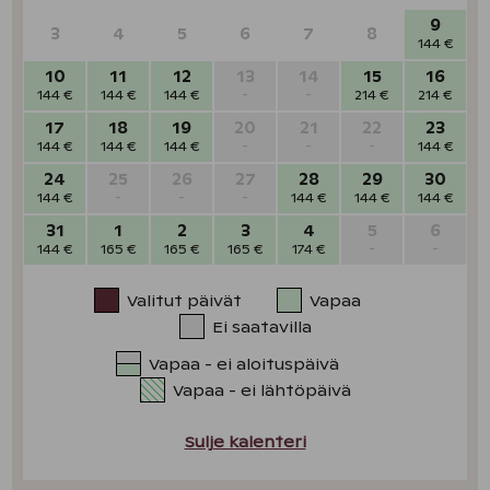
9
3
4
5
6
7
8
144 €
10
11
12
13
14
15
16
144 €
144 €
144 €
-
-
214 €
214 €
17
18
19
20
21
22
23
144 €
144 €
144 €
-
-
-
144 €
24
25
26
27
28
29
30
144 €
-
-
-
144 €
144 €
144 €
31
1
2
3
4
5
6
144 €
165 €
165 €
165 €
174 €
-
-
Valitut päivät
Vapaa
Ei saatavilla
Vapaa - ei aloituspäivä
Vapaa - ei lähtöpäivä
Sulje kalenteri