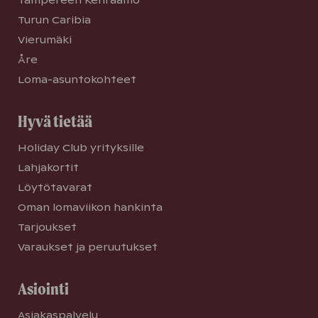
Turun Caribia
Vierumäki
Åre
Loma-asuntokohteet
Hyvä tietää
Holiday Club yrityksille
Lahjakortit
Löytötavarat
Oman lomaviikon hankinta
Tarjoukset
Varaukset ja peruutukset
Asiointi
Asiakaspalvelu