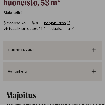
huoneisto
,
53
m
Siulaselkä
Saariselkä
8
Pohjapiirros
Virtuaalikierros
360°
Aluekartta
Huonekuvaus
Varustelu
Majoitus