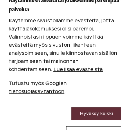
Osta aamiainen edullisesti ennakkoon kaikille
palvelua
majoittujille koko loman ajaksi. Hinta
majoitusvarauksen yhteydessä 14 €/aikuinen
Käytämme sivustollamme evästeitä, jotta
(norm. 19 €).
käyttäjäkokemuksesi olisi parempi.
Valinnoistasi riippuen voimme käyttää
14
/ aikuinen
/viipymä
€
evästeitä myös sivuston liikenteen
analysoimiseen, sinulle kiinnostavan sisällön
tarjoamiseen tai mainonnan
Lomaesittely
kohdentamiseen.
Lue lisää evästeistä
Tutustu myös Googlen
Haluatko tehdä lomistasi laadukkaampia ja
joustavampia? Lisää varaukseesi lomaesittely ja
tietosuojakäytäntöön
.
saat kuulla, miten loman omistaminen tuo sinulle
etuja ja vaihtoehtoja. Esittely ei velvoita
Välttämättömät evästeet
mihinkään. Kiitoksena osallistumisesta saat 50 €
Hyväksy kaikki
lahjakortin. Soitamme sinulle sopiaksemme
Suorituskyvyn evästeet
esittelyajan.