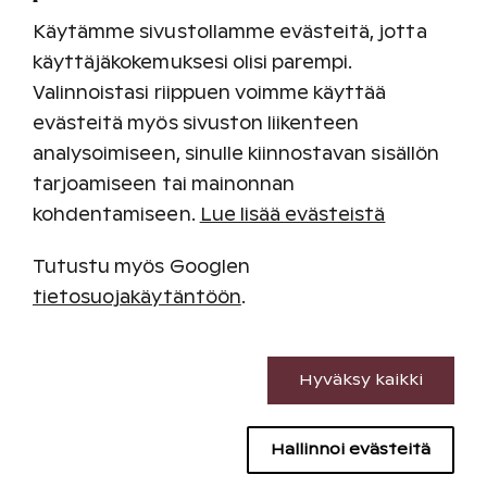
2
Käytämme sivustollamme evästeitä, jotta
38
m
max.
4
Lemmikit sallittu
käyttäjäkokemuksesi olisi parempi.
Lisätietoa
Valinnoistasi riippuen voimme käyttää
Katso vapaat
evästeitä myös sivuston liikenteen
analysoimiseen, sinulle kiinnostavan sisällön
tarjoamiseen tai mainonnan
kohdentamiseen.
Lue lisää evästeistä
Tutustu myös Googlen
tietosuojakäytäntöön
.
Välttämättömät evästeet
Hyväksy kaikki
Suorituskyvyn evästeet
Hallinnoi evästeitä
Sisällön kohdentamisen evästeet