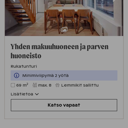
Yhden makuuhuoneen ja parven
huoneisto
Rukatunturi
Minimiviipymä 2 yötä
2
69
m
max.
8
Lemmikit sallittu
Lisätietoa
Katso vapaat