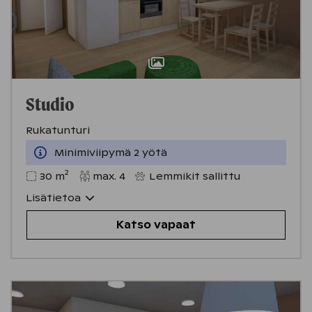
Studio
Rukatunturi
Minimiviipymä 2 yötä
2
30
m
max.
4
Lemmikit sallittu
Lisätietoa
Katso vapaat