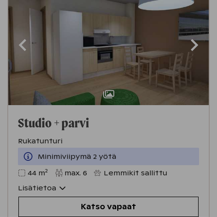
Studio + parvi
Rukatunturi
Minimiviipymä 2 yötä
2
44
m
max.
6
Lemmikit sallittu
Lisätietoa
Katso vapaat