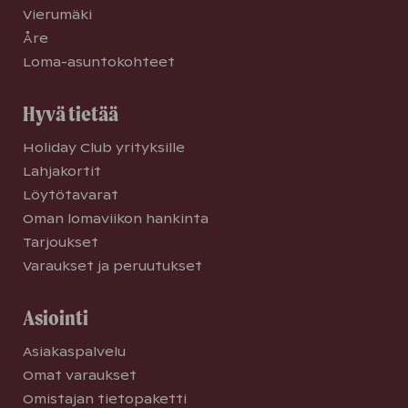
Vierumäki
Åre
Loma-asuntokohteet
Hyvä tietää
Holiday Club yrityksille
Lahjakortit
Löytötavarat
Oman lomaviikon hankinta
Tarjoukset
Varaukset ja peruutukset
Asiointi
Asiakaspalvelu
Omat varaukset
Omistajan tietopaketti