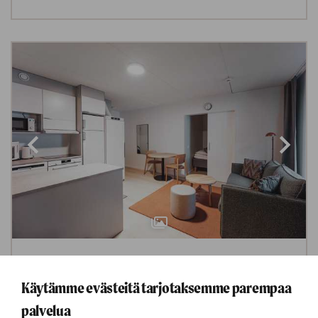
Yhden makuuhuoneen huoneisto
Käytämme evästeitä tarjotaksemme parempaa
Rukatunturi
palvelua
Minimiviipymä 2 yötä