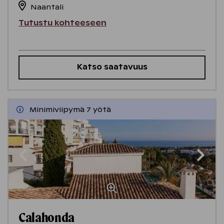
Naantali
Tutustu kohteeseen
Katso saatavuus
Minimiviipymä 7 yötä
Calahonda