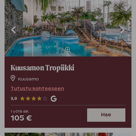
Kuusamon Tropiikki
Kuusamo
Tutustu kohteeseen
3,9
1
yötä
alk.
Hae
105 €