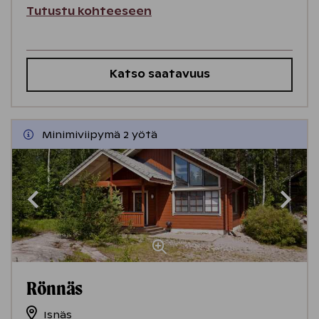
Tutustu kohteeseen
Katso saatavuus
Minimiviipymä 2 yötä
Rönnäs
Isnäs