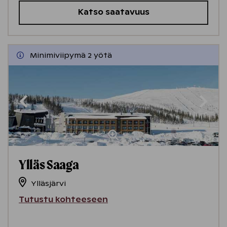
Katso saatavuus
Minimiviipymä 2 yötä
Ylläs Saaga
Ylläsjärvi
Tutustu kohteeseen