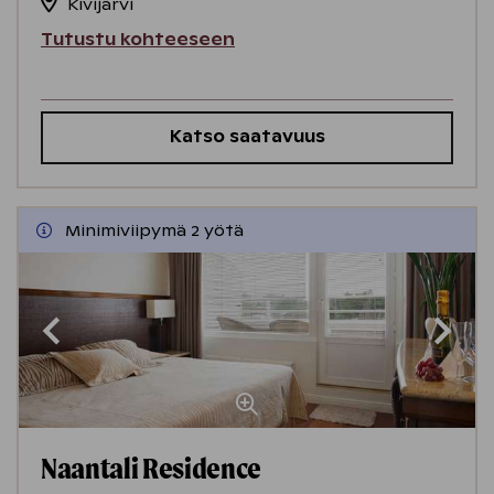
Kivijärvi
Tutustu kohteeseen
Katso saatavuus
Minimiviipymä 2 yötä
Naantali Residence