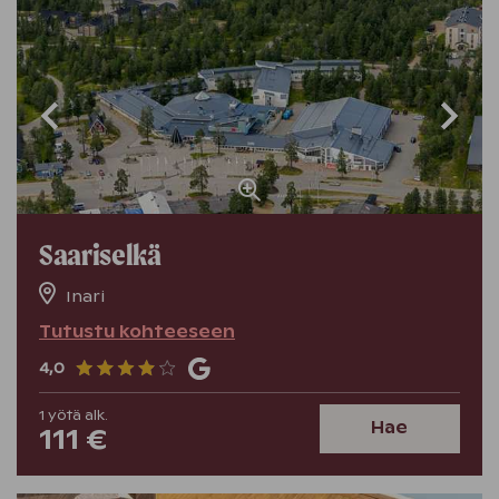
Saariselkä
Inari
Tutustu kohteeseen
4,0
1
yötä
alk.
Hae
111 €