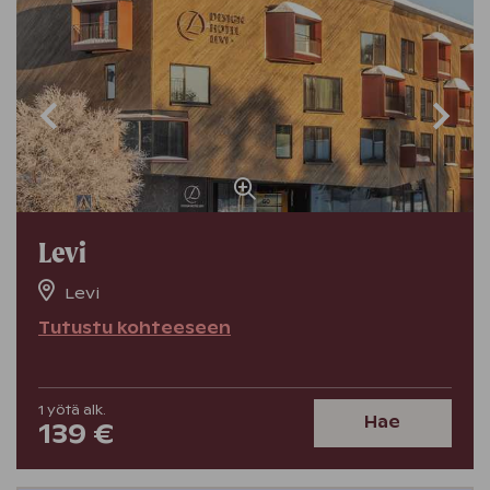
Levi
Levi
Tutustu kohteeseen
1
yötä
alk.
Hae
139 €