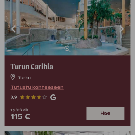
Turun Caribia
Turku
Tutustu kohteeseen
3,9
1
yötä
alk.
Hae
115 €