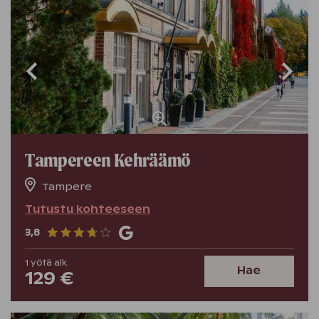
Tampereen Kehräämö
Tampere
Tutustu kohteeseen
3,8
1
yötä
alk.
Hae
129 €