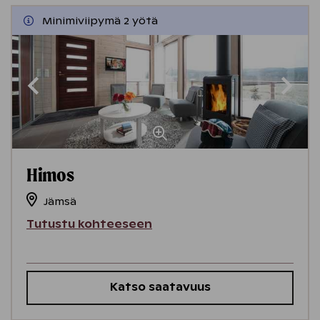
Minimiviipymä 2 yötä
Himos
Jämsä
Tutustu kohteeseen
Katso saatavuus