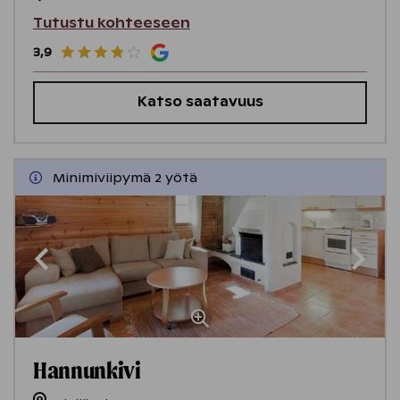
Tutustu kohteeseen
3,9
Katso saatavuus
Minimiviipymä 2 yötä
Hannunkivi