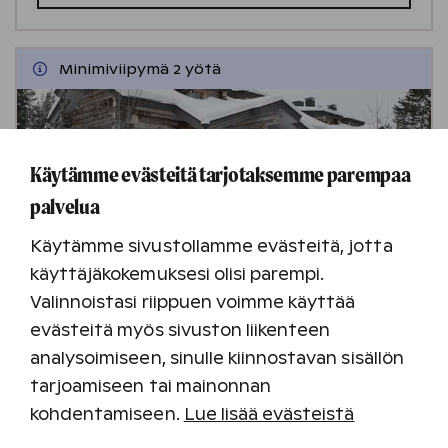
Minimiviipymä 2 yötä
Käytämme evästeitä tarjotaksemme parempaa
palvelua
Käytämme sivustollamme evästeitä, jotta
käyttäjäkokemuksesi olisi parempi.
Rukan lomakylä
Valinnoistasi riippuen voimme käyttää
Ruka
evästeitä myös sivuston liikenteen
Tutustu kohteeseen
analysoimiseen, sinulle kiinnostavan sisällön
tarjoamiseen tai mainonnan
kohdentamiseen.
Lue lisää evästeistä
Katso saatavuus