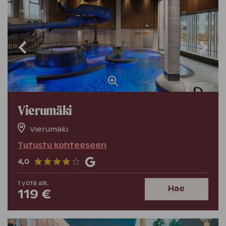
Vierumäki
Vierumäki
Tutustu kohteeseen
4,0
1
yötä
alk.
Hae
119 €