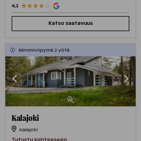
4,2
Katso saatavuus
Minimiviipymä 2 yötä
Kalajoki
Kalajoki
Tutustu kohteeseen