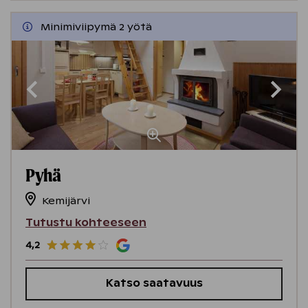
Minimiviipymä 2 yötä
Pyhä
Kemijärvi
Tutustu kohteeseen
4,2
Katso saatavuus