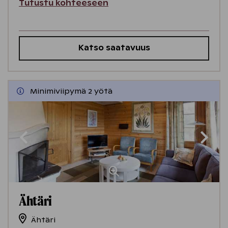
Tutustu kohteeseen
Katso saatavuus
Minimiviipymä 2 yötä
Ähtäri
Ähtäri