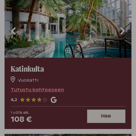
Katinkulta
Vuokatti
Tutustu kohteeseen
4,2
1
yötä
alk.
Hae
108 €