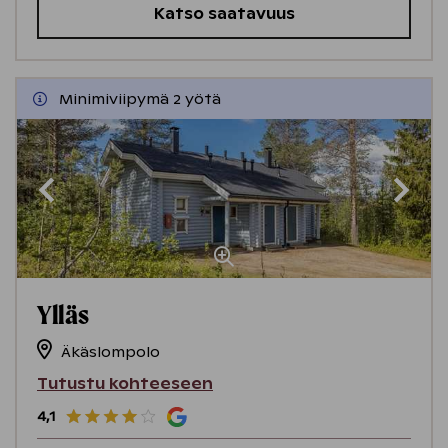
Katso saatavuus
Minimiviipymä 2 yötä
Ylläs
Äkäslompolo
Tutustu kohteeseen
4,1