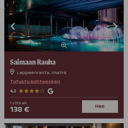
Saimaan Rauha
Lappeenranta, Imatra
Tutustu kohteeseen
4,2
1
yötä
alk.
Hae
138 €