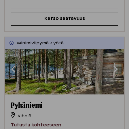
Katso saatavuus
Minimiviipymä 2 yötä
Pyhäniemi
Kihniö
Tutustu kohteeseen