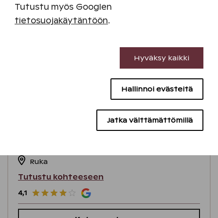
Tutustu myös Googlen
tietosuojakäytäntöön
.
Minimiviipymä 2 yötä
Välttämättömät evästeet
Hyväksy kaikki
Suorituskyvyn evästeet
Hallinnoi evästeitä
Sisällön kohdentamisen evästeet
Mainontaevästeet
Jatka välttämättömillä
RukaVillage
Ruka
Tutustu kohteeseen
4,1