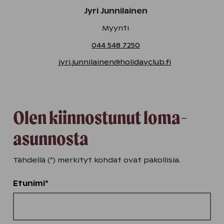
Jyri Junnilainen
Myynti
044 548 7250
jyri.junnilainen@holidayclub.fi
Olen kiinnostunut loma-
asunnosta
Tähdellä (*) merkityt kohdat ovat pakollisia.
Etunimi*