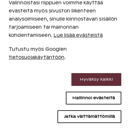
Valinnoistasi riippuen voimme käyttää
Katinkullasta löydät tekemistä jokaiseen
vuodenaikaan. Pohjoismaiden monipuolisin
evästeitä myös sivuston liikenteen
resortti tarjoaa tekemistä jokaiselle lomailijalle
analysoimiseen, sinulle kiinnostavan sisällön
vuoden jokaisena päivänä.
tarjoamiseen tai mainonnan
Golfaa, nauti luonnosta ja lenkkipoluista,
kohdentamiseen.
Lue lisää evästeistä
hiihdä, laskettele, harrasta sisätiloissa,
kuntoile uiden tai vietä yhteistä aikaa
Tutustu myös Googlen
kylpylässä.
tietosuojakäytäntöön
.
Lomapäivään kuuluu myös herkullinen ruoka ja
Välttämättömät evästeet
juoma, ja Katinkullan tarjonnasta löydät
jokaiselle lomapäivälle maistuvia vaihtoehtoja.
Hyväksy kaikki
Suorituskyvyn evästeet
Hallinnoi evästeitä
Sisällön kohdentamisen evästeet
Mainontaevästeet
Jatka välttämättömillä