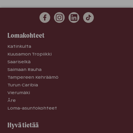
Lomakohteet
Katinkulta
Kuusamon Tropiikki
Saariselkä
Saimaan Rauha
Tampereen Kehräämö
Turun Caribia
Vierumäki
Åre
Loma-asuntokohteet
Hyvä tietää