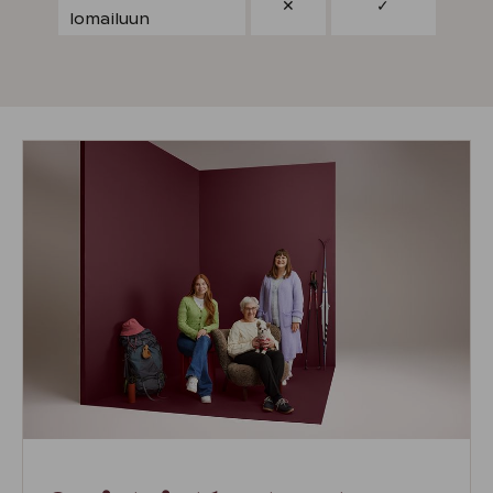
✕
✓
lomailuun