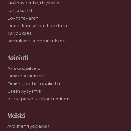
Holiday Club yrityksille
Lahjakortit
Löytötavarat
Oman lomaviikon hankinta
Tarjoukset
Varaukset ja peruutukset
Asiointi
Asiakaspalvelu
Omat varaukset
Omistajan tietopaketti
Usein kysyttyä
Yrityspalvelu kirjautuminen
Meistä
Avoimet työpaikat