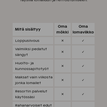
täysillä lomailuun ja rentoutumiseen.
Oma
Oma
Mitä sisältyy
mökki
lomaviikko
Loppusiivous
✕
✓
Valmiiksi pedatut
✕
✓
sängyt
Huolto- ja
✕
✓
kunnossapitotyöt
Maksat vain viikosta
✕
✓
jonka lomailet
Resortin palvelut
✕
✓
käytössäsi
Rahanarvoiset edut