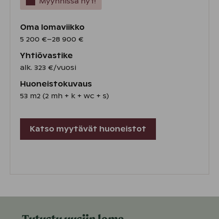
Myynnissä nyt!
Oma lomaviikko
5 200 €–28 900 €
Yhtiövastike
alk. 323 €/vuosi
Huoneistokuvaus
53 m2 (2 mh + k + wc + s)
Katso myytävät huoneistot