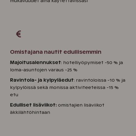
mukavuudet aina käytettävissäsi
Omistajana nautit edullisemmin
Majoitusalennukset
: hotelliyöpymiset -50 % ja
loma-asuntojen varaus -25 %
Ravintola- ja kylpyläedut
: ravintoloissa -10 % ja
kylpylöissä sekä monissa aktiviteeteissa -15 %
etu
Edulliset lisäviikot:
omistajien lisäviikot
äkkilähtöhintaan