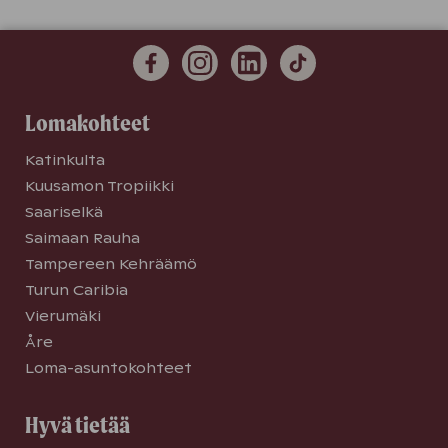
Lomakohteet
Katinkulta
Kuusamon Tropiikki
Saariselkä
Saimaan Rauha
Tampereen Kehräämö
Turun Caribia
Vierumäki
Åre
Loma-asuntokohteet
Hyvä tietää