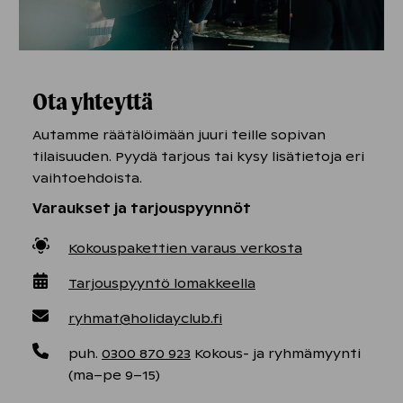
Ota yhteyttä
Autamme räätälöimään juuri teille sopivan
tilaisuuden. Pyydä tarjous tai kysy lisätietoja eri
vaihtoehdoista.
Varaukset ja tarjouspyynnöt
Kokouspakettien varaus verkosta
Tarjouspyyntö lomakkeella
ryhmat@holidayclub.fi
puh.
0300 870 923
Kokous- ja ryhmämyynti
(ma–pe 9–15)