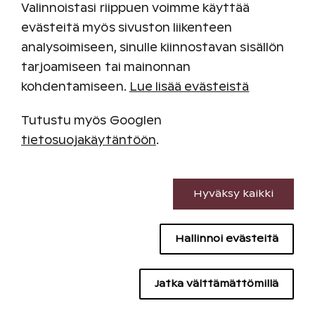
Valinnoistasi riippuen voimme käyttää
Helsinki 166 km / 2 tuntia autolla ja junalla,
evästeitä myös sivuston liikenteen
katso junareitti
VR.fi
analysoimiseen, sinulle kiinnostavan sisällön
Erinomaiset yhteydet julkisilla, lue lisää
Föli.fi
tarjoamiseen tai mainonnan
kohdentamiseen.
Lue lisää evästeistä
Pysäköinti
Tutustu myös Googlen
Pysäköinti alueella on maksullista (1,60 €/h, 15
tietosuojakäytäntöön
.
€/vrk). Villas 1 -rakennuksen edessä
pysäköintialueella on sähköautojen latauspisteet.
Pysäköinti on maksullista myös latauksen aikana.
Välttämättömät evästeet
Hyväksy kaikki
Yhteystiedot
Suorituskyvyn evästeet
Aukioloajat, usein kysytyt kysymykset sekä
Hallinnoi evästeitä
kohteen yhteystiedot löydät
Hyvä tietää-osiosta
Sisällön kohdentamisen evästeet
Aluekartta
Mainontaevästeet
Jatka välttämättömillä