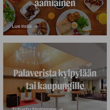
aamiainen
Lue lisää
Palaverista kylpylään
tai kaupungille
Tutustu tiloihimme