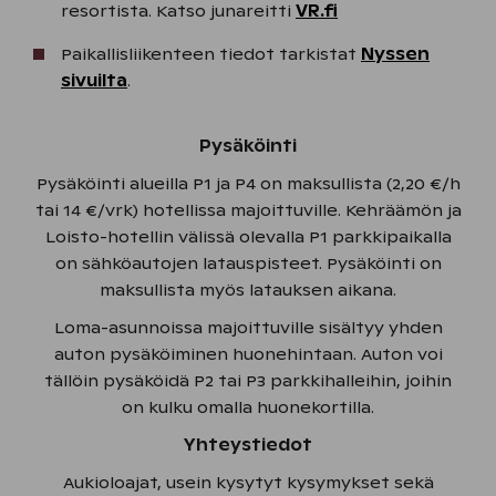
resortista. Katso junareitti
VR.fi
Paikallisliikenteen tiedot tarkistat
Nyssen
sivuilta
.
Pysäköinti
Pysäköinti alueilla P1 ja P4 on maksullista (2,20 €/h
tai 14 €/vrk) hotellissa majoittuville. Kehräämön ja
Loisto-hotellin välissä olevalla P1 parkkipaikalla
on sähköautojen latauspisteet. Pysäköinti on
maksullista myös latauksen aikana.
Loma-asunnoissa majoittuville sisältyy yhden
auton pysäköiminen huonehintaan. Auton voi
tällöin pysäköidä P2 tai P3 parkkihalleihin, joihin
on kulku omalla huonekortilla.
Yhteystiedot
Aukioloajat, usein kysytyt kysymykset sekä