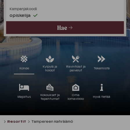
Kampanjakoodi
opiskelija
Hae
Kylpylä ja
Ravintolat ja
Kohde
Tekemistä
hoidot
palvelut
Kokoukset ja
Oma
Majoitus
Hyvä tietää
tapahtumat
lomaviikko
Resortit
Tampereen Kehräämö