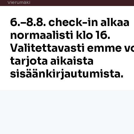
Vierumäki
Åre
Loma-asuntokohteet
Hyvä tietää
Holiday Club yrityksille
Lahjakortit
Löytötavarat
Oman lomaviikon hankinta
Tarjoukset
Varaukset ja peruutukset
Asiointi
Asiakaspalvelu
Omat varaukset
Omistajan tietopaketti