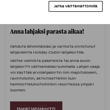
Mainontaevästeet
Jatka välttämättömillä
Anna lahjaksi parasta aikaa!
Ilahduta lähimmäisiäsi ja varmista onnistunut
lahjavalinta Holiday Clubin lahjakortilla.
Valitse valmiista paketeista tai anna avoin
lahjakortti valitsemallasi summalla. Lahjan saaja
voi käyttää arvolahjakortin niin majoitukseen,
ravintoloihin, aktiviteetteihin kuin
hemmotteluhoitoihinkin resorteissa ympäri
Suomen.
Hanki lahjakortti