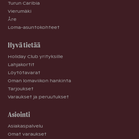
Turun Caribia
Vierumäki
Åre
Loma-asuntokohteet
Hyvä tietää
Holiday Club yrityksille
Lahjakortit
Löytötavarat
Oman lomaviikon hankinta
Tarjoukset
Varaukset ja peruutukset
Asiointi
Asiakaspalvelu
Omat varaukset