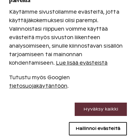
Petäjälammen rannalta.
Käytämme sivustollamme evästeitä, jotta
käyttäjäkokemuksesi olisi parempi.
Valinnoistasi riippuen voimme käyttää
Siirry varaamaan
evästeitä myös sivuston liikenteen
analysoimiseen, sinulle kiinnostavan sisällön
tarjoamiseen tai mainonnan
kohdentamiseen.
Lue lisää evästeistä
Tutustu myös Googlen
tietosuojakäytäntöön
.
Välttämättömät evästeet
Hyväksy kaikki
Suorituskyvyn evästeet
Hallinnoi evästeitä
Sisällön kohdentamisen evästeet