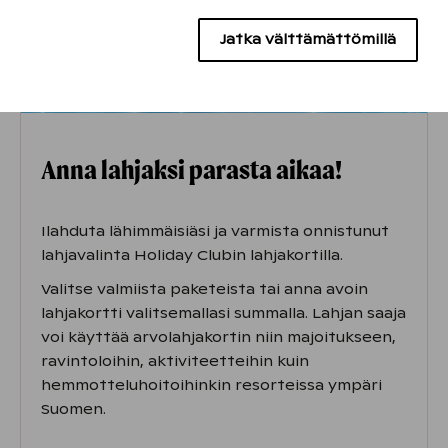
Mainontaevästeet
Jatka välttämättömillä
Anna lahjaksi parasta aikaa!
Ilahduta lähimmäisiäsi ja varmista onnistunut
lahjavalinta Holiday Clubin lahjakortilla.
Valitse valmiista paketeista tai anna avoin
lahjakortti valitsemallasi summalla. Lahjan saaja
voi käyttää arvolahjakortin niin majoitukseen,
ravintoloihin, aktiviteetteihin kuin
hemmotteluhoitoihinkin resorteissa ympäri
Suomen.