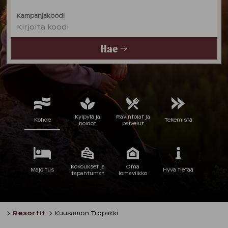
Kampanjakoodi
Kirjoita koodi
Hae
Kylpylä ja
Ravintolat ja
Kohde
Tekemistä
hoidot
palvelut
Kokoukset ja
Oma
Majoitus
Hyvä tietää
tapahtumat
lomaviikko
Resortit
Kuusamon Tropiikki