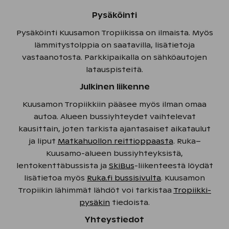
Pysäköinti
Pysäköinti Kuusamon Tropiikissa on ilmaista. Myös
lämmitystolppia on saatavilla, lisätietoja
vastaanotosta. Parkkipaikalla on sähköautojen
latauspisteitä.
Julkinen liikenne
Kuusamon Tropiikkiin pääsee myös ilman omaa
autoa. Alueen bussiyhteydet vaihtelevat
kausittain, joten tarkista ajantasaiset aikataulut
ja liput
Matkahuollon reittioppaasta
. Ruka–
Kuusamo-alueen bussiyhteyksistä,
lentokenttäbussista ja
SkiBus
-liikenteestä löydät
lisätietoa myös
Ruka.fi bussisivulta
. Kuusamon
Tropiikin lähimmät lähdöt voi tarkistaa
Tropiikki-
pysäkin
tiedoista.
Yhteystiedot