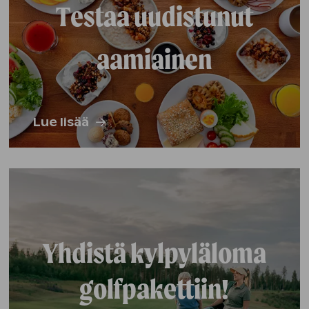
Testaa uudistunut
aamiainen
Lue lisää
Yhdistä kylpyläloma
golfpakettiin!