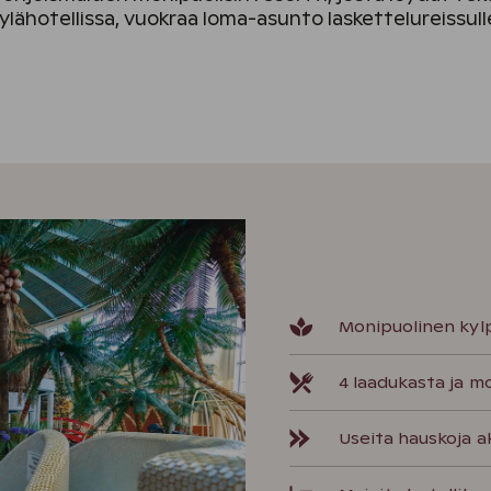
ylähotellissa, vuokraa loma-asunto laskettelureissulle
Monipuolinen kyl
4 laadukasta ja mo
Useita hauskoja a