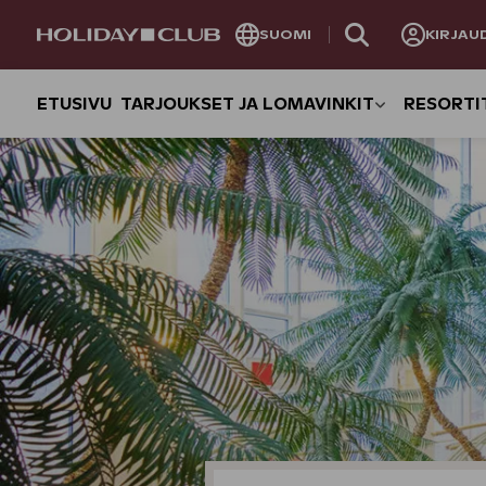
OHITA
SUOMI
KIRJAU
SIVUNAVIGOINTI
ETUSIVU
TARJOUKSET JA LOMAVINKIT
RESORTI