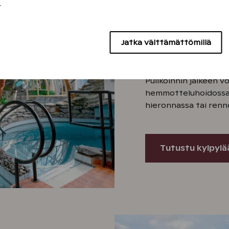
Kylpylä ja
.
Monipuolinen kylpylä
Jatka välttämättömillä
perheelle. Nauti saun
ui matkaa kuntoaltaa
pulahda ulkoaltaasee
Pulikoinnin jälkeen 
hemmotteluhoidossa,
hieronnassa tai renn
Tutustu kylpylä