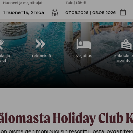
Huoneet ja majoittujat
Tulo | Lähtö
1 huonetta, 2 hlöä
07.08.2026 | 08.08.2026
lat ja
Tekemistä
Majoitus
Kokoukset
elut
tapahtu
älomasta Holiday Club 
Pohjoismaiden monipuolisin resortti, josta löydät te