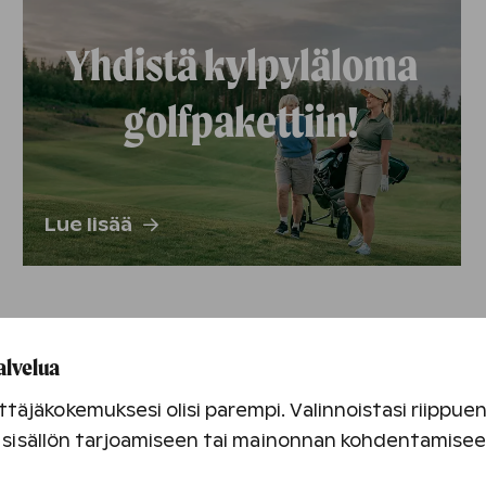
Yhdistä kylpyläloma
golfpakettiin!
Lue lisää
alvelua
täjäkokemuksesi olisi parempi. Valinnoistasi riippu
an sisällön tarjoamiseen tai mainonnan kohdentamise