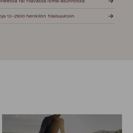
oneessa tai tilavassa loma-asunnossa
loja 12–2500 henkilön tilaisuuksiin