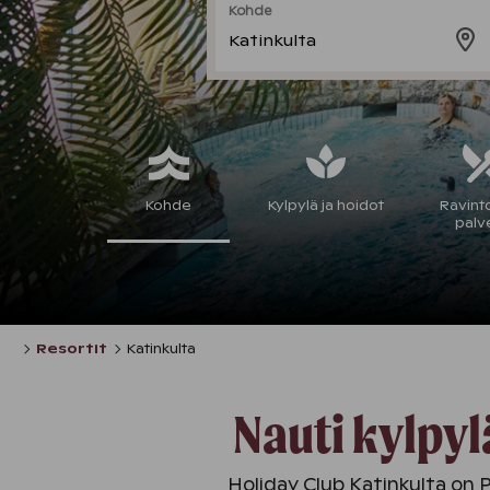
Kohde
Katinkulta
Kohde
Kylpylä ja hoidot
Ravinto
palv
Resortit
Katinkulta
Nauti kylpyl
Holiday Club Katinkulta on 