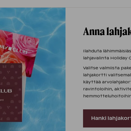
Anna lahjak
Ilahduta lähimmäisiäs
lahjavalinta Holiday C
Valitse valmiista pak
lahjakortti valitsemal
käyttää arvolahjakort
ravintoloihin, aktivit
hemmotteluhoitoihin
Hanki lahjakor