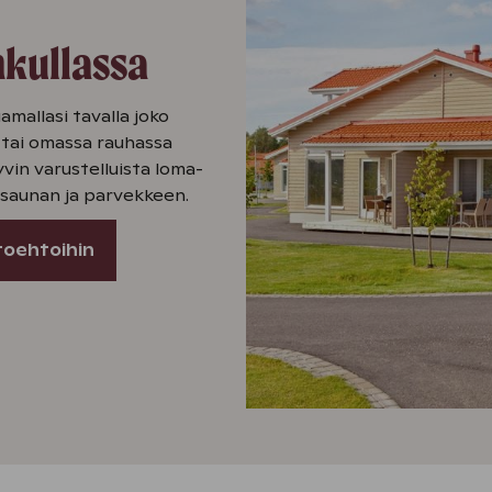
nkullassa
amallasi tavalla joko
 tai omassa rauhassa
vin varustelluista loma-
 saunan ja parvekkeen.
toehtoihin