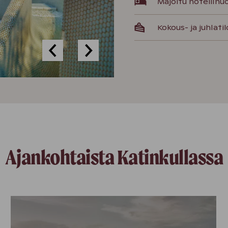
Majoitu hotellihu
Kokous- ja juhlati
Ajankohtaista Katinkullassa