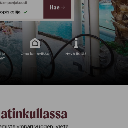
Kampanjakoodi
Hae
opiskelija
 ja
Oma lomaviikko
Hyvä tietää
mat
Katinkullassa
kemistä ympäri vuoden. Vietä