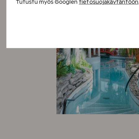
Tutustu myös Googlen
tietosuojakäytäntöön
Välttämättömät evästeet
Suorituskyvyn evästeet
Sisällön kohdentamisen evästeet
Mainontaevästeet