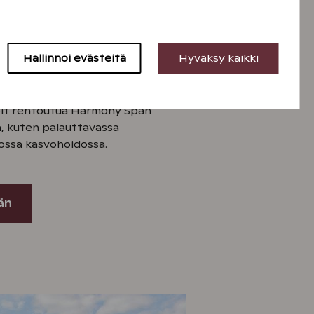
 hoidot
 tarjoaa tekemistä koko
Hallinnoi evästeitä
Hyväksy kaikki
amaailman erilaisista löylyistä,
ssa, rentoudu porealtaissa,
n tai riemuitse vesiliukumäestä.
voit rentoutua Harmony Span
 kuten palauttavassa
ossa kasvohoidossa.
än