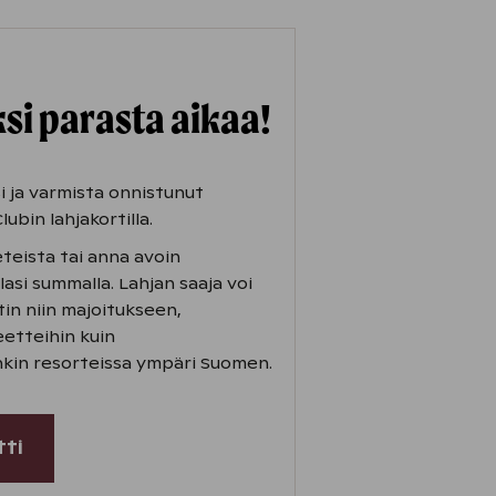
si parasta aikaa!
i ja varmista onnistunut
lubin lahjakortilla.
eteista tai anna avoin
lasi summalla. Lahjan saaja voi
in niin majoitukseen,
eetteihin kuin
kin resorteissa ympäri Suomen.
tti