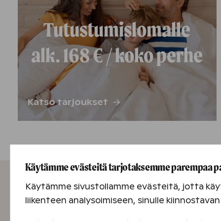
Tutustumislomalle
alk. 168 € / koko perhe
Katso tarjoukset
Käytämme evästeitä tarjotaksemme parempaa p
Käytämme sivustollamme evästeitä, jotta käyt
liikenteen analysoimiseen, sinulle kiinnostav