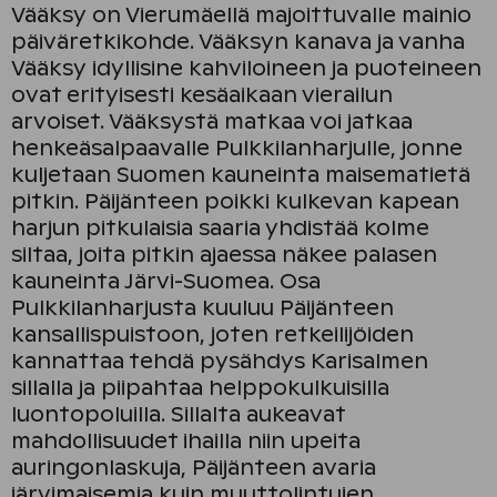
Vääksy on Vierumäellä majoittuvalle mainio
päiväretkikohde. Vääksyn kanava ja vanha
Vääksy idyllisine kahviloineen ja puoteineen
ovat erityisesti kesäaikaan vierailun
arvoiset. Vääksystä matkaa voi jatkaa
henkeäsalpaavalle Pulkkilanharjulle, jonne
kuljetaan Suomen kauneinta maisematietä
pitkin. Päijänteen poikki kulkevan kapean
harjun pitkulaisia saaria yhdistää kolme
siltaa, joita pitkin ajaessa näkee palasen
kauneinta Järvi-Suomea. Osa
Pulkkilanharjusta kuuluu Päijänteen
kansallispuistoon, joten retkeilijöiden
kannattaa tehdä pysähdys Karisalmen
sillalla ja piipahtaa helppokulkuisilla
luontopoluilla. Sillalta aukeavat
mahdollisuudet ihailla niin upeita
auringonlaskuja, Päijänteen avaria
järvimaisemia kuin muuttolintujen