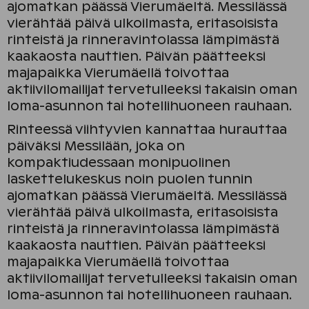
ajomatkan päässä Vierumäeltä. Messilässä
vierähtää päivä ulkoilmasta, eritasoisista
rinteistä ja rinneravintolassa lämpimästä
kaakaosta nauttien. Päivän päätteeksi
majapaikka Vierumäellä toivottaa
aktiivilomailijat tervetulleeksi takaisin oman
loma-asunnon tai hotellihuoneen rauhaan.
Rinteessä viihtyvien kannattaa hurauttaa
päiväksi Messilään, joka on
kompaktiudessaan monipuolinen
laskettelukeskus noin puolen tunnin
ajomatkan päässä Vierumäeltä. Messilässä
vierähtää päivä ulkoilmasta, eritasoisista
rinteistä ja rinneravintolassa lämpimästä
kaakaosta nauttien. Päivän päätteeksi
majapaikka Vierumäellä toivottaa
aktiivilomailijat tervetulleeksi takaisin oman
loma-asunnon tai hotellihuoneen rauhaan.