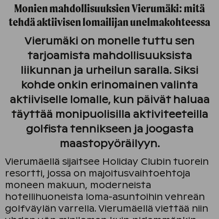
Monien mahdollisuuksien Vierumäki: mitä
tehdä aktiivisen lomailijan unelmakohteessa
Vierumäki on monelle tuttu sen
tarjoamista mahdollisuuksista
liikunnan ja urheilun saralla. Siksi
kohde onkin erinomainen valinta
aktiiviselle lomalle, kun päivät haluaa
täyttää monipuolisilla aktiviteeteilla
golfista tennikseen ja joogasta
maastopyöräilyyn.
Vierumäellä sijaitsee Holiday Clubin tuorein
resortti, jossa on majoitusvaihtoehtoja
moneen makuun, moderneista
hotellihuoneista loma-asuntoihin vehreän
golfväylän varrella. Vierumäellä viettää niin