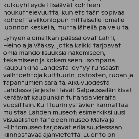
kulkuyhteydet lisäävät kohteen
houkuttelevuutta, kun etsitään sopivaa
kohdetta viikonlopun mittaiselle lomalle
luonnon keskellä, mutta lähellä palveluita.
Lyhyen ajomatkan päässä ovat Lahti,
Heinola ja Vääksy, jotka kaikki tarjoavat
omia mahdollisuuksia näkemiseen,
tekemiseen ja kokemiseen. Isompana
kaupunkina Lahdesta löytyy runsaasti
vaihtoehtoja kulttuurin, ostosten, ruoan ja
tapahtumien saralta. Alkuvuodesta
Lahdessa järjestettävät Salpausselän kisat
keräävät kaupunkiin tuhansia vieraita
vuosittain. Kulttuurin ystävien kannattaa
muistaa Lahden museot: esimerkiksi uusi
visuaalisten taiteiden museo Malva ja
Hiihtomuseo tarjoavat erilaisuudessaan
kiinnostavaa ajanvietettä. Luonto on