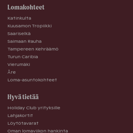
Lomakohteet
Katinkulta
Kuusamon Tropiikki
Saariselkä
Saimaan Rauha
Tampereen Kehräämö
Turun Caribia
Vierumäki
Åre
Loma-asuntokohteet
Hyvä tietää
Holiday Club yrityksille
Lahjakortit
Löytötavarat
Oman lomaviikon hankinta