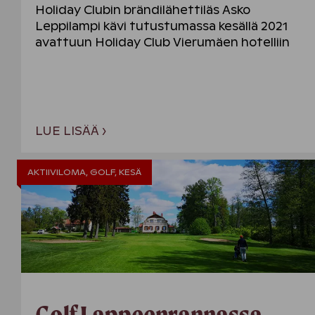
Holiday Clubin brändilähettiläs Asko
Leppilampi kävi tutustumassa kesällä 2021
avattuun Holiday Club Vierumäen hotelliin
ja aivan golfkentän kupeessa sijaitseviin
Villas-majoituksiin. Lue tästä Askon vinkit
monipuoliseen aktiivilomaan ja tekemiseen
Vierumäellä!
LUE LISÄÄ ›
AKTIIVILOMA, GOLF, KESÄ
Golf Lappeenrannassa –