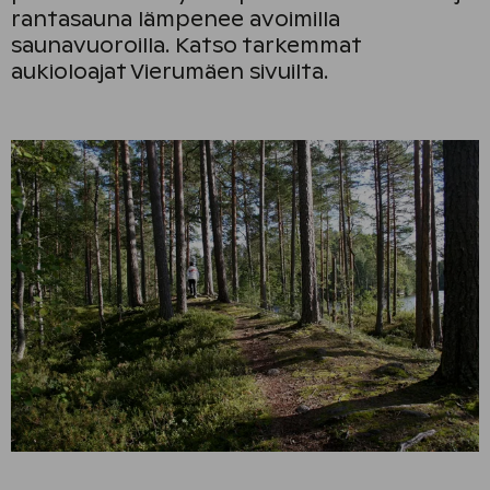
rantasauna lämpenee avoimilla
saunavuoroilla. Katso tarkemmat
aukioloajat Vierumäen sivuilta.