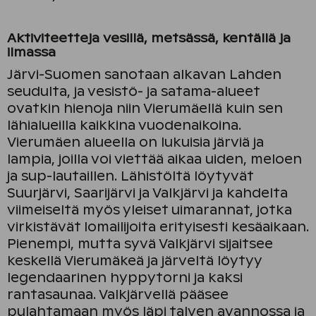
Aktiviteetteja vesillä, metsässä, kentällä ja
ilmassa
Järvi-Suomen sanotaan alkavan Lahden
seudulta, ja vesistö- ja satama-alueet
ovatkin hienoja niin Vierumäellä kuin sen
lähialueilla kaikkina vuodenaikoina.
Vierumäen alueella on lukuisia järviä ja
lampia, joilla voi viettää aikaa uiden, meloen
ja sup-lautaillen. Lähistöltä löytyvät
Suurjärvi, Saarijärvi ja Valkjärvi ja kahdelta
viimeiseltä myös yleiset uimarannat, jotka
virkistävät lomailijoita erityisesti kesäaikaan.
Pienempi, mutta syvä Valkjärvi sijaitsee
keskellä Vierumäkeä ja järveltä löytyy
legendaarinen hyppytorni ja kaksi
rantasaunaa. Valkjärvellä pääsee
pulahtamaan myös läpi talven avannossa ja