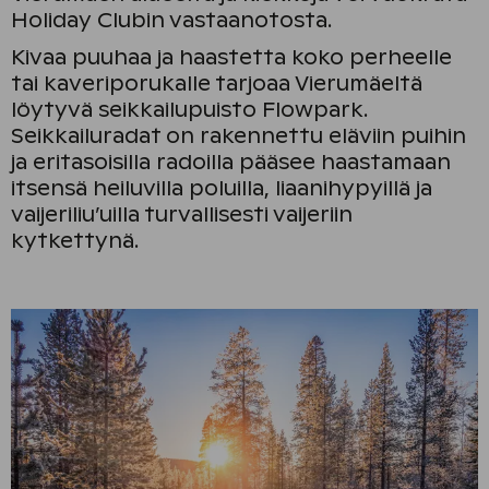
Holiday Clubin vastaanotosta.
Kivaa puuhaa ja haastetta koko perheelle
tai kaveriporukalle tarjoaa Vierumäeltä
löytyvä seikkailupuisto Flowpark.
Seikkailuradat on rakennettu eläviin puihin
ja eritasoisilla radoilla pääsee haastamaan
itsensä heiluvilla poluilla, liaanihypyillä ja
vaijeriliu’uilla turvallisesti vaijeriin
kytkettynä.