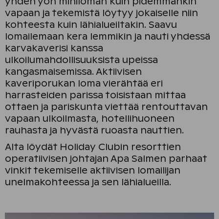
yhden yön miniloman kuin pidemmänkin
vapaan ja tekemistä löytyy jokaiselle niin
kohteesta kuin lähialueiltakin. Saavu
lomailemaan kera lemmikin ja nauti yhdessä
karvakaverisi kanssa
ulkoilumahdollisuuksista upeissa
kangasmaisemissa. Aktiivisen
kaveriporukan loma vierähtää eri
harrasteiden parissa toisistaan mittaa
ottaen ja pariskunta viettää rentouttavan
vapaan ulkoilmasta, hotellihuoneen
rauhasta ja hyvästä ruoasta nauttien.
Alta löydät Holiday Clubin resorttien
operatiivisen johtajan Apa Salmen parhaat
vinkit tekemiselle aktiivisen lomailijan
unelmakohteessa ja sen lähialueilla.