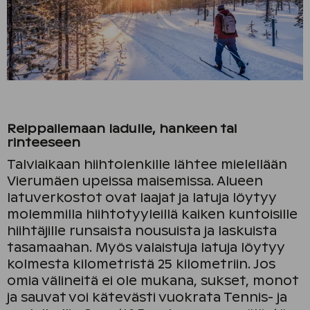
Reippailemaan ladulle, hankeen tai
rinteeseen
Talviaikaan hiihtolenkille lähtee mielellään
Vierumäen upeissa maisemissa. Alueen
latuverkostot ovat laajat ja latuja löytyy
molemmilla hiihtotyyleillä kaiken kuntoisille
hiihtäjille runsaista nousuista ja laskuista
tasamaahan. Myös valaistuja latuja löytyy
kolmesta kilometristä 25 kilometriin. Jos
omia välineitä ei ole mukana, sukset, monot
ja sauvat voi kätevästi vuokrata Tennis- ja