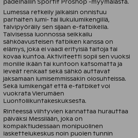
padelhallin Sportif Proshop -myymälästä.
Lumessa retkeily jalkaisin onnistuu
parhaiten lumi- tai liukulumikengillä,
talvipyöräily sen sijaan e-fatbikella.
Talvisessa luonnossa seikkailu
sähköavusteisen fatbiken kanssa on
elämys, joka ei vaadi erityisiä taitoja tai
kovaa kuntoa. Aktiviteetti sopii sen vuoksi
monille ikään tai kuntoon katsomatta ja
leveät renkaat sekä sähkö auttavat
jaksamaan lumisemmissakin olosuhteissa.
Sekä lumikengät että e-fatbiket voi
vuokrata Vierumäen
Luontoliikuntakeskuksesta.
Rinteessä viihtyvien kannattaa hurauttaa
päiväksi Messilään, joka on
kompaktiudessaan monipuolinen
laskettelukeskus noin puolen tunnin