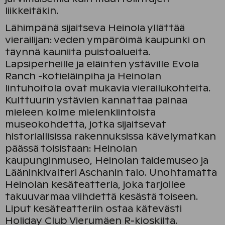
liikkeitäkin.
Lähimpänä sijaitseva Heinola yllättää
vierailijan: veden ympäröimä kaupunki on
täynnä kauniita puistoalueita.
Lapsiperheille ja eläinten ystäville Evola
Ranch -kotieläinpiha ja Heinolan
lintuhoitola ovat mukavia vierailukohteita.
Kulttuurin ystävien kannattaa painaa
mieleen kolme mielenkiintoista
museokohdetta, jotka sijaitsevat
historiallisissa rakennuksissa kävelymatkan
päässä toisistaan: Heinolan
kaupunginmuseo, Heinolan taidemuseo ja
Lääninkivalteri Aschanin talo. Unohtamatta
Heinolan kesäteatteria, joka tarjoilee
takuuvarmaa viihdettä kesästä toiseen.
Liput kesäteatteriin ostaa kätevästi
Holiday Club Vierumäen R-kioskilta.