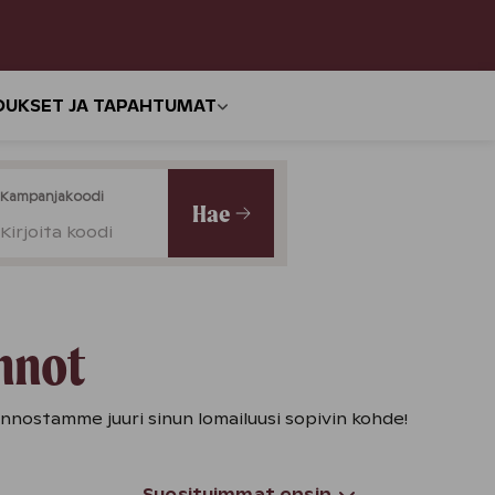
OUKSET JA TAPAHTUMAT
Kampanjakoodi
Hae
Kirjoita koodi
nnot
unnostamme juuri sinun lomailuusi sopivin kohde!