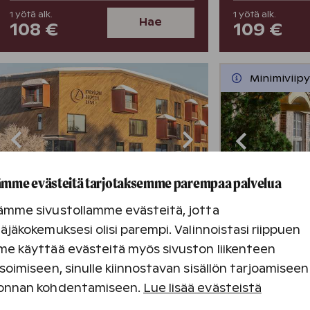
1
yötä
alk.
1
yötä
alk.
Hae
108 €
109 €
Minimiviip
mme evästeitä tarjotaksemme parempaa palvelua
ämme sivustollamme evästeitä, jotta
Levi
Tamperee
äjäkokemuksesi olisi parempi. Valinnoistasi riippuen
e käyttää evästeitä myös sivuston liikenteen
Levi
Tampere
soimiseen, sinulle kiinnostavan sisällön tarjoamiseen
Tutustu kohteeseen
Tutustu koh
onnan kohdentamiseen.
Lue lisää evästeistä
3,8