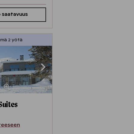
 saatavuus
ymä 2 yötä
Suites
teeseen