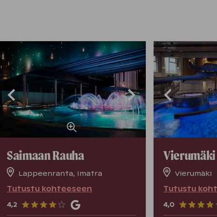
Saimaan Rauha
Vierumäki
Lappeenranta, Imatra
Vierumäki
Tutustu kohteeseen
Tutustu koh
4,2
4,0