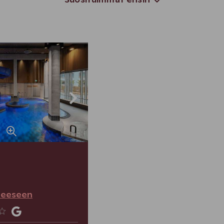
Suosituimmat ensin
teeseen