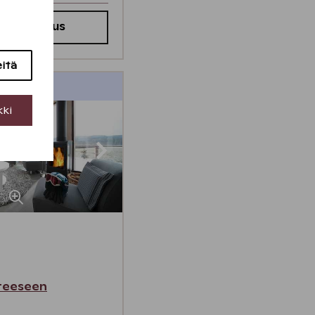
 saatavuus
eitä
ymä 2 yötä
kki
teeseen