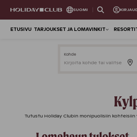
OHITA
SUOMI
KIRJAU
SIVUNAVIGOINTI
ETUSIVU
TARJOUKSET JA LOMAVINKIT
RESORTI
Kohde
Kirjoita kohde tai valitse
Kyl
Tutustu Holiday Clubin monipuolisiin kohteisiin
Lomahaun tulokset