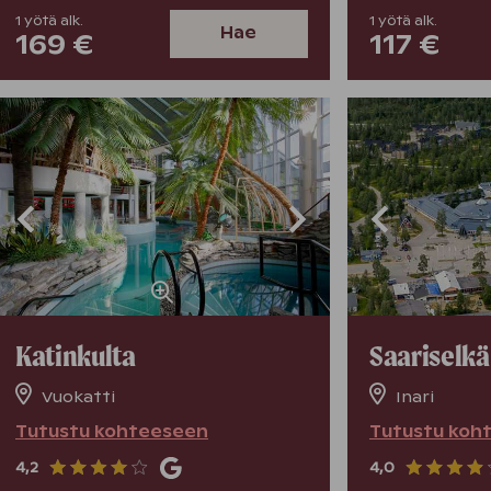
1
yötä
alk.
1
yötä
alk.
Hae
169 €
117 €
Katinkulta
Saariselkä
Vuokatti
Inari
Tutustu kohteeseen
Tutustu koh
4,2
4,0