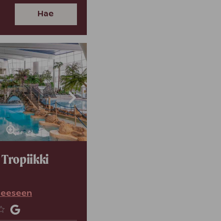
Hae
Tropiikki
teeseen