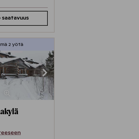
 saatavuus
ymä 2 yötä
akylä
teeseen