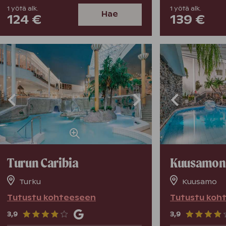
1
yötä
alk.
1
yötä
alk.
Hae
124 €
139 €
Turun Caribia
Kuusamon 
Turku
Kuusamo
Tutustu kohteeseen
Tutustu koh
3,9
3,9