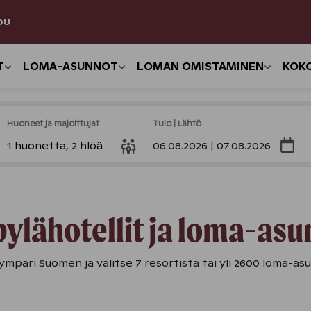
DU
T
LOMA-ASUNNOT
LOMAN OMISTAMINEN
KOK
Huoneet ja majoittujat
Tulo | Lähtö
1 huonetta, 2 hlöä
06.08.2026 | 07.08.2026
pylähotellit ja loma-asu
 ympäri Suomen ja valitse 7 resortista tai yli 2600 loma-as