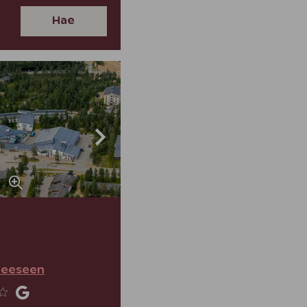
Hae
teeseen