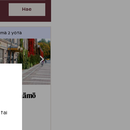
Hae
ymä 2 yötä
n Kehräämö
 tai
teeseen