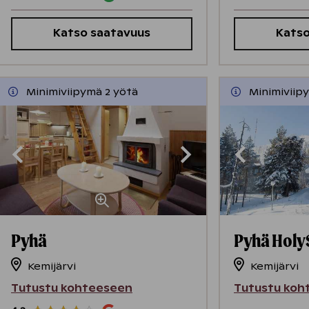
Katso saatavuus
Katso
Minimiviipymä 2 yötä
Minimiviip
Pyhä
Pyhä Holy
Kemijärvi
Kemijärvi
Tutustu kohteeseen
Tutustu koh