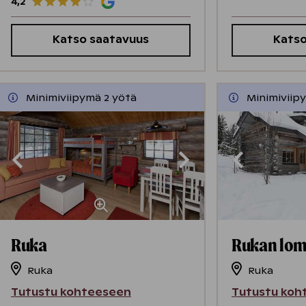
4,2
Katso saatavuus
Katso
Minimiviipymä 2 yötä
Minimiviip
Ruka
Rukan lom
Ruka
Ruka
Tutustu kohteeseen
Tutustu koh