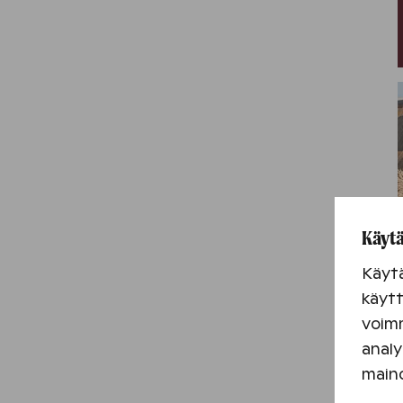
Käytä
Käyt
käytt
voimm
analy
main