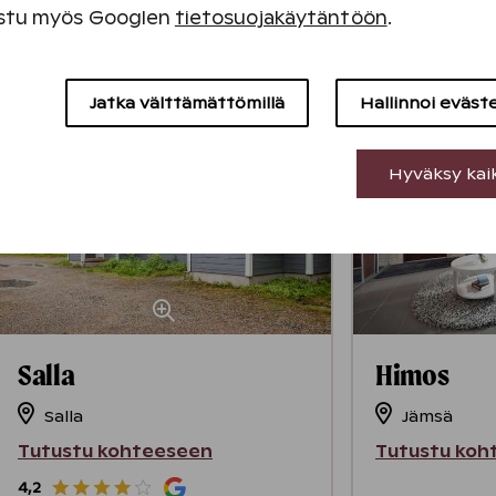
stu myös Googlen
tietosuojakäytäntöön
.
1
yötä
alk.
Katso
Hae
139 €
Välttämättömät evästeet
Jatka välttämättömillä
Hallinnoi eväst
Suorituskyvyn evästeet
Minimiviipymä 2 yötä
Minimiviip
Hyväksy kai
Sisällön kohdentamisen evästeet
Mainontaevästeet
Salla
Himos
Salla
Jämsä
Tutustu kohteeseen
Tutustu koh
4,2