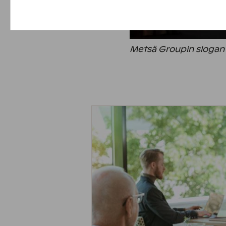
Suorituskyvyn evästeet
Sisällön kohdentamisen evästeet
Metsä Groupin slogan "
Mainontaevästeet