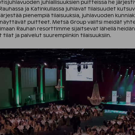
sjuhlavuoden juhlallisuuksien puitteissa he järjesti
auhassa ja Katinkullassa juhlavat tilaisuudet kutsuvi
rjestää pienempiä tilaisuuksia, juhlavuoden kunniaks
en näyttävät puitteet. Metsä Group valitsi meidät y
aimaan Rauhan resorttimme sijaitsevat lähellä heidän
tilat ja palvelut suurempiinkin tilaisuuksiin.