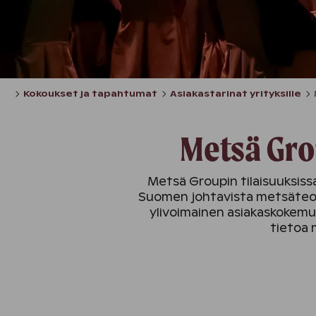
Kokoukset ja tapahtumat
Asiakastarinat yrityksille
Metsä Gro
Metsä Groupin tilaisuuksissa
Suomen johtavista metsäteoll
ylivoimainen asiakaskokemus
tietoa 