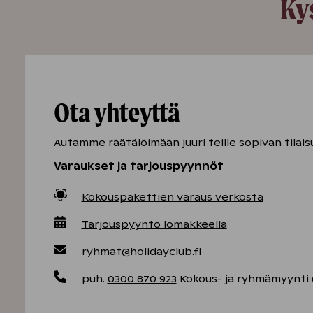
Ky
Ota yhteyttä
Autamme räätälöimään juuri teille sopivan tilaisu
Varaukset ja tarjouspyynnöt
Kokouspakettien varaus verkosta
Tarjouspyyntö lomakkeella
ryhmat@holidayclub.fi
puh.
0300 870 923
Kokous- ja ryhmämyynti 