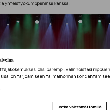
ä yhteistyökumppaninsa kanssa.
alvelua
täjäkokemuksesi olisi parempi. Valinnoistasi riippu
an sisällön tarjoamiseen tai mainonnan kohdentamise
.
Jatka välttämättömillä