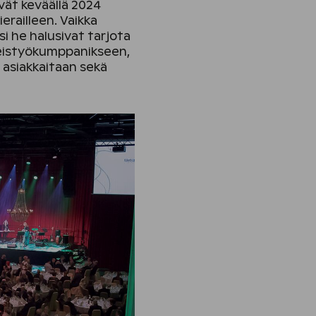
vät keväällä 2024
erailleen. Vaikka
i he halusivat tarjota
hteistyökumppanikseen,
 asiakkaitaan sekä