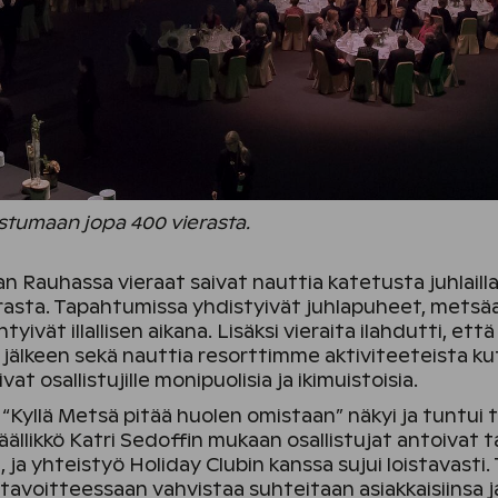
i istumaan jopa 400 vierasta.
an Rauhassa vieraat saivat nauttia katetusta juhlailla
rasta. Tapahtumissa yhdistyivät juhlapuheet, metsäa
intyivät illallisen aikana. Lisäksi vieraita ilahdutti, e
jälkeen sekä nauttia resorttimme aktiviteeteista ku
vat osallistujille monipuolisia ja ikimuistoisia.
“Kyllä Metsä pitää huolen omistaan” näkyi ja tuntui
ällikkö Katri Sedoffin mukaan osallistujat antoivat 
, ja yhteistyö Holiday Clubin kanssa sujui loistavasti. 
avoitteessaan vahvistaa suhteitaan asiakkaisiinsa ja 