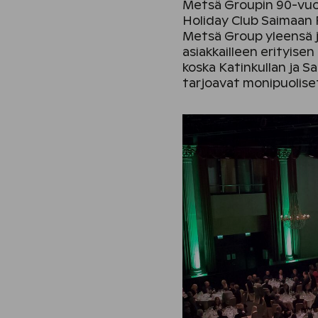
Metsä Groupin 90-vuoti
Holiday Club Saimaan R
Metsä Group yleensä jä
asiakkailleen erityis
koska Katinkullan ja S
tarjoavat monipuoliset 