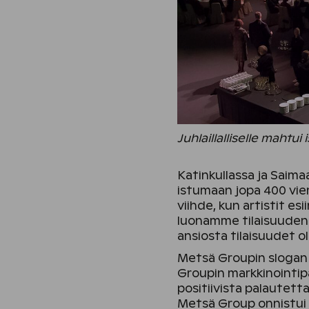
Juhlaillalliselle mahtu
Katinkullassa ja Saima
istumaan jopa 400 vie
viihde, kun artistit esi
luonamme tilaisuuden 
ansiosta tilaisuudet oli
Metsä Groupin slogan 
Groupin markkinointipä
positiivista palautetta
Metsä Group onnistui t