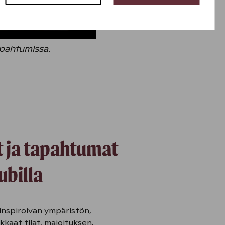
apahtumissa.
 ja tapahtumat
ubilla
 inspiroivan ympäristön,
kkaat tilat, majoituksen,