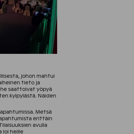
llisesta, johon mahtui
iheinen tieto ja
ttä he saattoivat yöpyä
ten kylpylästä. Näiden
 tapahtumissa. Metsä
tapahtumista erittäin
Tilaisuuksien avulla
loi heille