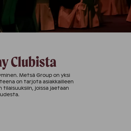
y Clubista
htyminen. Metsä Group on yksi
eena on tarjota asiakkailleen
ilaisuuksiin, joissa jaetaan
oudesta.