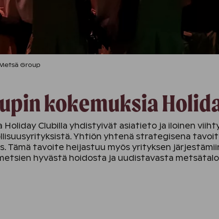
Metsä Group
upin kokemuksia Holida
 Holiday Clubilla yhdistyivät asiatieto ja iloinen vii
isuusyrityksistä. Yhtiön yhtenä strategisena tavoitt
. Tämä tavoite heijastuu myös yrityksen järjestämiin t
metsien hyvästä hoidosta ja uudistavasta metsätal