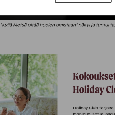
Kyllä Metsä pitää huolen omistaan" näkyi ja tuntui t
Kokoukset
Holiday Cl
Holiday Club tarjoaa
monipuoliset ja laadu