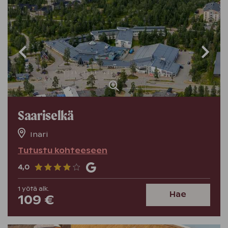
Saariselkä
Inari
Tutustu kohteeseen
4,0
1
yötä
alk.
Hae
109 €