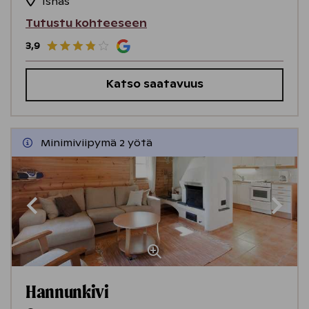
Isnäs
Tutustu kohteeseen
3,9
Katso saatavuus
Minimiviipymä 2 yötä
Hannunkivi