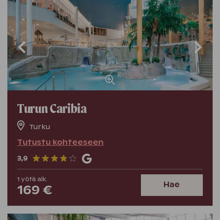
Turun Caribia
Turku
Tutustu kohteeseen
3,9
1
yötä
alk.
Hae
169 €