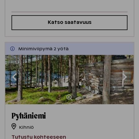
Katso saatavuus
Minimiviipymä 2 yötä
Pyhäniemi
Kihniö
Tutustu kohteeseen