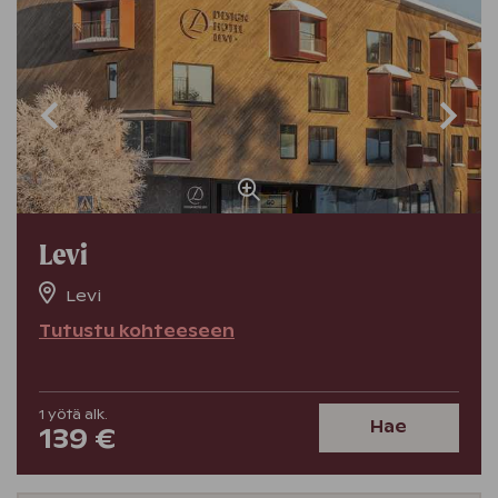
Levi
Levi
Tutustu kohteeseen
1
yötä
alk.
Hae
139 €