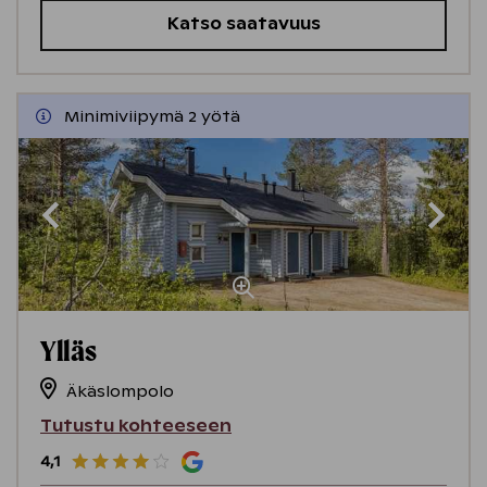
Katso saatavuus
Minimiviipymä 2 yötä
Ylläs
Äkäslompolo
Tutustu kohteeseen
4,1