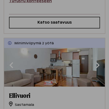
Tutustu kohteeseen
Katso saatavuus
Minimiviipymä 2 yötä
Ellivuori
Sastamala