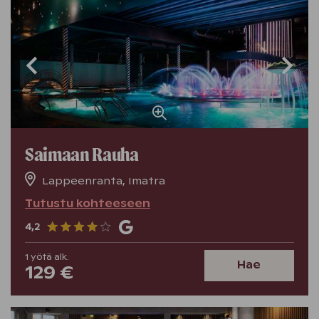
Saimaan Rauha
Lappeenranta, Imatra
Tutustu kohteeseen
4,2
1
yötä
alk.
Hae
129 €