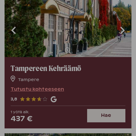
Tampereen Kehräämö
Tampere
Tutustu kohteeseen
3,8
1
yötä
alk.
Hae
437 €