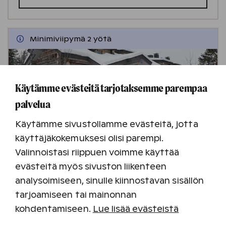
Minimiviipymä 2 yötä
Käytämme evästeitä tarjotaksemme parempaa
palvelua
Käytämme sivustollamme evästeitä, jotta
käyttäjäkokemuksesi olisi parempi.
Rukan lomakylä
Valinnoistasi riippuen voimme käyttää
evästeitä myös sivuston liikenteen
Ruka
analysoimiseen, sinulle kiinnostavan sisällön
Tutustu kohteeseen
tarjoamiseen tai mainonnan
kohdentamiseen.
Lue lisää evästeistä