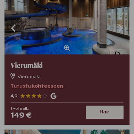
Vierumäki
Vierumäki
Tutustu kohteeseen
4,0
1
yötä
alk.
Hae
149 €