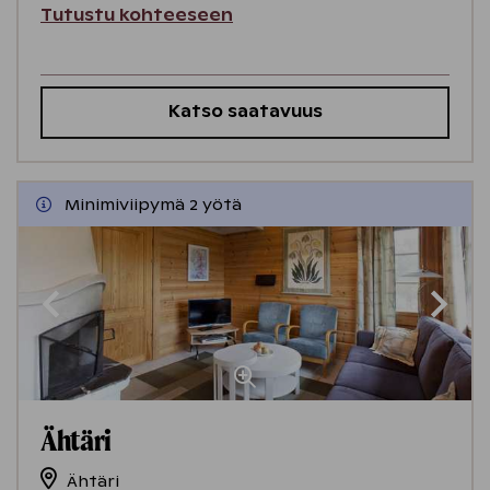
Tutustu kohteeseen
Katso saatavuus
Minimiviipymä 2 yötä
Ähtäri
Ähtäri