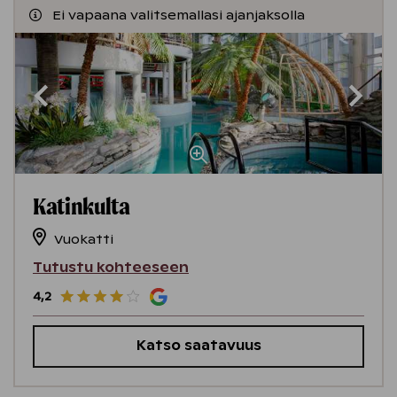
Ei vapaana valitsemallasi ajanjaksolla
Katinkulta
Vuokatti
Tutustu kohteeseen
4,2
Katso saatavuus