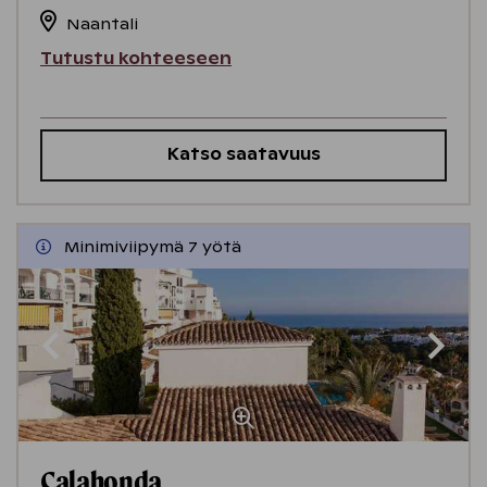
Naantali
Tutustu kohteeseen
Katso saatavuus
Minimiviipymä 7 yötä
Calahonda