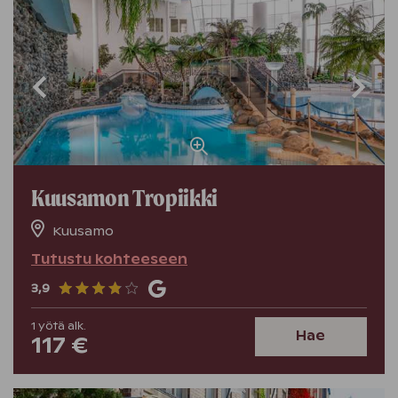
Kuusamon Tropiikki
Kuusamo
Tutustu kohteeseen
3,9
1
yötä
alk.
Hae
117 €