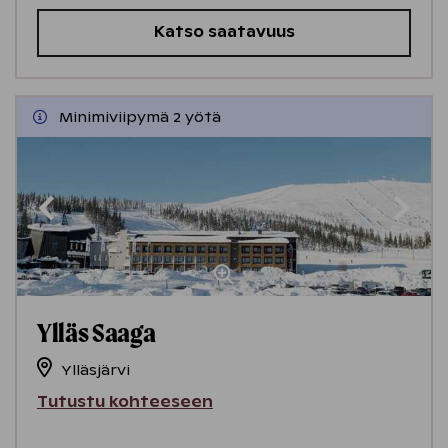
Katso saatavuus
Minimiviipymä 2 yötä
Ylläs Saaga
Ylläsjärvi
Tutustu kohteeseen