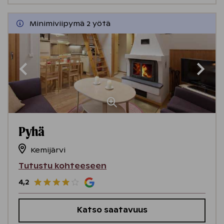
Minimiviipymä 2 yötä
Pyhä
Kemijärvi
Tutustu kohteeseen
4,2
Katso saatavuus